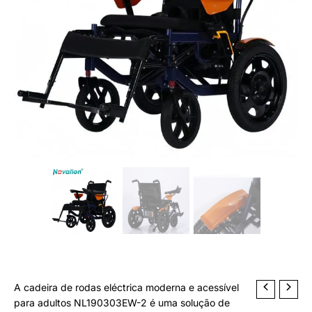
Adults
u
t
o
A cadeira de rodas eléctrica moderna e acessível
para adultos NL190303EW-2 é uma solução de