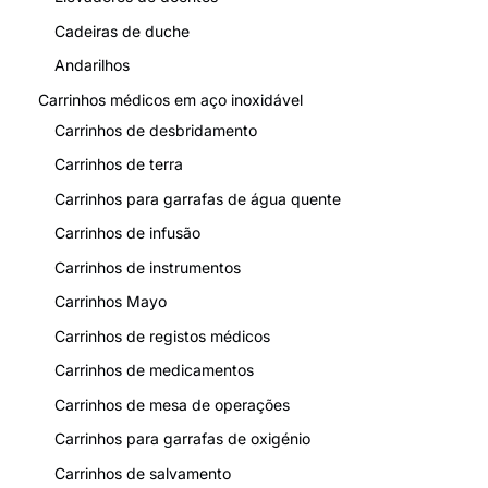
Cadeiras de duche
Peso líquido
39 kg (sem pilhas)
Andarilhos
L
estrada
120 kg
Carrinhos médicos em aço inoxidável
c
apacidade
Carrinhos de desbridamento
Carrinhos de terra
Carrinhos para garrafas de água quente
Carrinhos de infusão
Carrinhos de instrumentos
Carrinhos Mayo
Carrinhos de registos médicos
Carrinhos de medicamentos
Carrinhos de mesa de operações
Carrinhos para garrafas de oxigénio
Carrinhos de salvamento