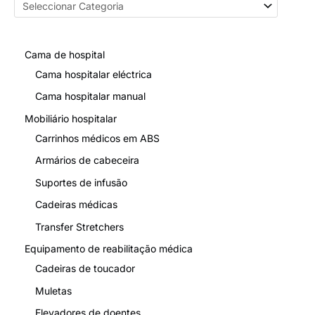
Apoio de braço
Pode ser levantado
Apoio de pernas
Destacável
Cama de hospital
Travão
Travagem em declive
Cama hospitalar eléctrica
Raio de viragem
900 mm
Cama hospitalar manual
Tamanho do
Mobiliário hospitalar
112*65*89cm
desdobramento
Carrinhos médicos em ABS
Armários de cabeceira
Tamanho dobrável
82*36*75cm
Suportes de infusão
Largura do
45 cm
Cadeiras médicas
assento
Transfer Stretchers
Profundidade do
42 cm
Equipamento de reabilitação médica
assento
Cadeiras de toucador
Altura do assento
44cm
Muletas
P
ackage
tamanho
83*38*73cm
Elevadores de doentes