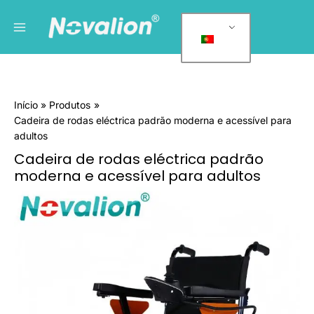
Saltar
Menu
C
para
a
principal
o
t
conteúdo
e
g
Início
Produtos
o
Cadeira de rodas eléctrica padrão moderna e acessível para
r
adultos
i
Cadeira de rodas eléctrica padrão
a
moderna e acessível para adultos
s
Quantidade
d
de
e
Affordable
Modern
p
Standard
r
Power
o
Wheelchair
For
d