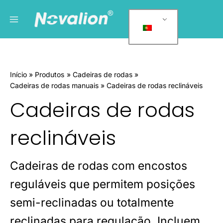
Saltar
Menu
C
para
a
principal
o
t
conteúdo
e
g
Início
Produtos
Cadeiras de rodas
o
Cadeiras de rodas manuais
Cadeiras de rodas reclináveis
r
Cadeiras de rodas
i
a
reclináveis
s
d
e
Cadeiras de rodas com encostos
p
reguláveis que permitem posições
r
semi-reclinadas ou totalmente
o
d
reclinadas para regulação. Incluem