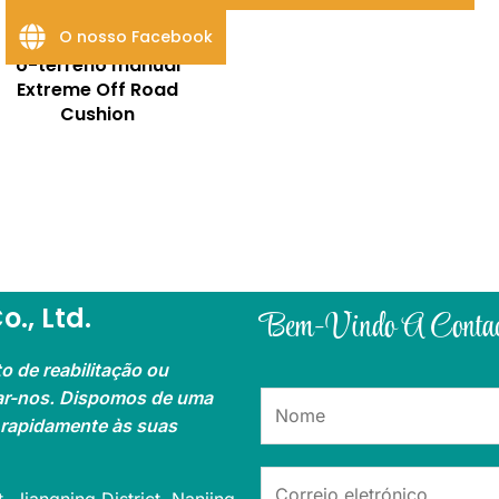
personalizada
O nosso Facebook
com pneus todo-
o-terreno manual
Extreme Off Road
Cushion
., Ltd.
Bem-Vindo A Conta
o de reabilitação ou
tar-nos. Dispomos de uma
 rapidamente às suas
, Jiangning District, Nanjing