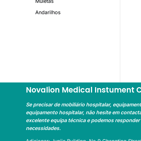
Muletas
Andarilhos
Novalion Medical Instument Co
Se precisar de mobiliário hospitalar, equipament
equipamento hospitalar, não hesite em contac
excelente equipa técnica e podemos responder
necessidades.
Adicionar: Junjie Building, No.9 Changting Street