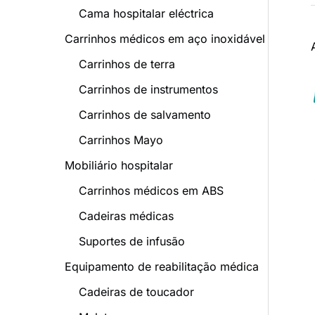
d
Cama hospitalar eléctrica
e
Carrinhos médicos em aço inoxidável
p
Carrinhos de terra
r
Carrinhos de instrumentos
o
Carrinhos de salvamento
d
Carrinhos Mayo
u
t
Mobiliário hospitalar
o
Carrinhos médicos em ABS
Cadeiras médicas
Suportes de infusão
Equipamento de reabilitação médica
Cadeiras de toucador