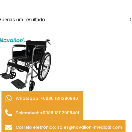
Apenas um resultado
Whatsapp: +0086 18112908401
Adicionar
ao
Telemóvel: +0086 18112908401
orçamento
Correio eletrónico: sales@novalion-medical.com
Cadeira de rodas