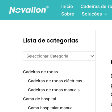
Saltar
Início
Cadeiras de ro
para
Sobre
Soluções
o
conteúdo
C
Lista de categorias
a
t
e
g
Cadeiras de rodas
o
Cadeiras de rodas eléctricas
r
Cadeiras de rodas manuais
i
a
Cama de hospital
s
Cama hospitalar manual