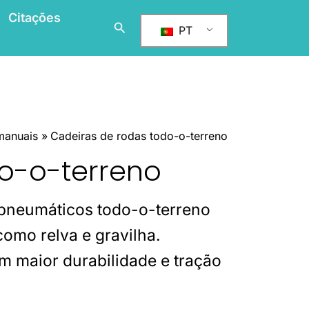
Citações
搜
PT
索
manuais
Cadeiras de rodas todo-o-terreno
o-o-terreno
pneumáticos todo-o-terreno
como relva e gravilha.
m maior durabilidade e tração