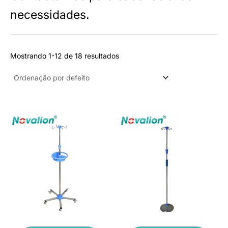
u
necessidades.
t
o
Mostrando 1-12 de 18 resultados