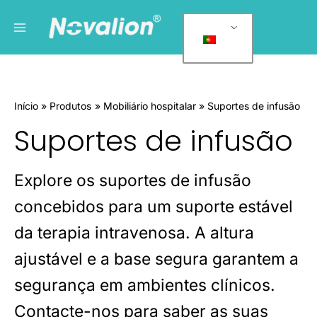
Saltar
Menu
C
para
a
principal
o
t
conteúdo
e
g
Início
Produtos
Mobiliário hospitalar
Suportes de infusão
o
Suportes de infusão
r
i
a
Explore os suportes de infusão
s
concebidos para um suporte estável
d
e
da terapia intravenosa. A altura
p
ajustável e a base segura garantem a
r
segurança em ambientes clínicos.
o
d
Contacte-nos para saber as suas