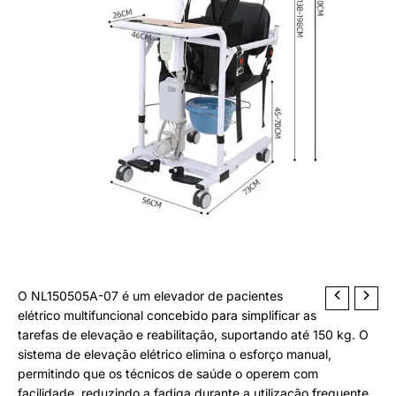
150kg
u
for
t
Lifting
o
and
Rehab
O NL150505A-07 é um elevador de pacientes
elétrico multifuncional concebido para simplificar as
tarefas de elevação e reabilitação, suportando até 150 kg. O
sistema de elevação elétrico elimina o esforço manual,
permitindo que os técnicos de saúde o operem com
facilidade, reduzindo a fadiga durante a utilização frequente.