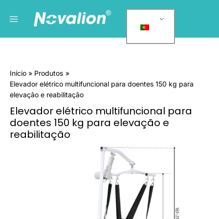
Saltar
Menu
C
para
a
principal
o
t
conteúdo
e
g
Início
Produtos
o
Elevador elétrico multifuncional para doentes 150 kg para
r
elevação e reabilitação
i
Elevador elétrico multifuncional para
a
doentes 150 kg para elevação e
s
reabilitação
d
Quantidade
e
de
Electric
p
Multi
r
Functional
o
Patient
d
Lifter