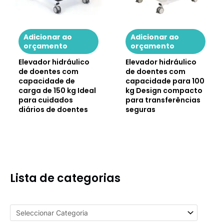
4. Que métodos de pagamento
aceitamos?
Oferecemos condições de pagamento flexíveis por T/T
Adicionar ao
Adicionar ao
orçamento
orçamento
para grandes quantidades. Clientes antigos ou
compradores de grandes volumes podem negociar
Elevador hidráulico
Elevador hidráulico
condições personalizadas com a nossa equipa de
de doentes com
de doentes com
vendas.
capacidade de
capacidade para 100
carga de 150 kg Ideal
kg Design compacto
Se tiver mais informações a conhecer, pode
contactar-
para cuidados
para transferências
nos
ou navegar
FAQs
página.
diários de doentes
seguras
Lista de categorias