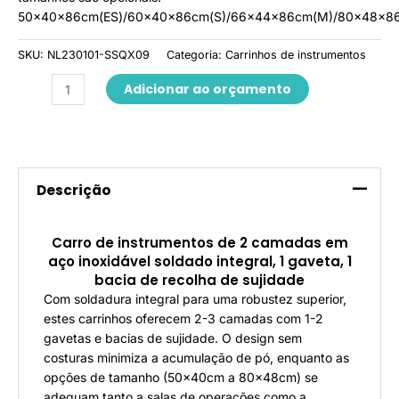
50×40×86cm(ES)/60×40×86cm(S)/66×44×86cm(M)/80×48×86
SKU:
NL230101-SSQX09
Categoria:
Carrinhos de instrumentos
Adicionar ao orçamento
Descrição
Carro de instrumentos de 2 camadas em
aço inoxidável soldado integral, 1 gaveta, 1
bacia de recolha de sujidade
Com soldadura integral para uma robustez superior,
estes carrinhos oferecem 2-3 camadas com 1-2
gavetas e bacias de sujidade. O design sem
costuras minimiza a acumulação de pó, enquanto as
opções de tamanho (50×40cm a 80×48cm) se
adequam tanto a salas de operações como a