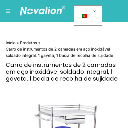
Saltar
Menu
C
para
a
principal
o
t
conteúdo
e
g
Início
Produtos
o
Carro de instrumentos de 2 camadas em aço inoxidável
r
soldado integral, 1 gaveta, 1 bacia de recolha de sujidade
i
Carro de instrumentos de 2 camadas
a
em aço inoxidável soldado integral, 1
s
gaveta, 1 bacia de recolha de sujidade
d
Quantidade
e
de
Integral
p
Welded
r
Stainless
o
Steel
d
2-