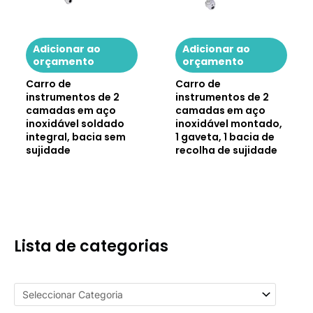
4. Que métodos de pagamento
aceitamos?
Adicionar ao
Adicionar ao
Oferecemos condições de pagamento flexíveis por T/T
orçamento
orçamento
para grandes quantidades. Clientes antigos ou
Carro de
Carro de
compradores de grandes volumes podem negociar
instrumentos de 2
instrumentos de 2
condições personalizadas com a nossa equipa de
camadas em aço
camadas em aço
vendas.
inoxidável soldado
inoxidável montado,
integral, bacia sem
1 gaveta, 1 bacia de
Se tiver mais informações a conhecer, pode
contactar-
sujidade
recolha de sujidade
nos
ou navegar
FAQs
página.
Lista de categorias