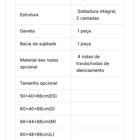
Soldadura integral,
Estrutura
2 camadas
Gaveta
1 peça
Bacia de sujidade
1 peça
4 rodas de
Material das rodas
travão/rodas de
opcional
silenciamento
Tamanho opcional
50×40×86cm(ES)
60×40×86cm(S)
66×44×86cm(M)
80×48×86cm(L)