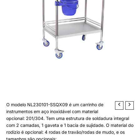
Layer
u
Instrument
t
Trolley,
o
1
Drawer,
1
Dirt
Basin
O modelo NL230101-SSQX09 é um carrinho de
instrumentos em aço inoxidável com material
opcional: 201/304. Tem uma estrutura de soldadura integral
com 2 camadas, 1 gaveta e 1 bacia de sujidade. O material do
rodízio é opcional: 4 rodas de travão/rodas de mudo, e os
tamanhos são opcionais: