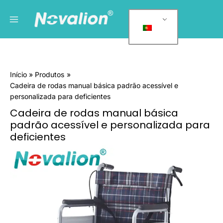
Saltar
Menu
C
para
a
principal
o
t
conteúdo
e
g
Início
Produtos
o
Cadeira de rodas manual básica padrão acessível e
r
personalizada para deficientes
i
Cadeira de rodas manual básica
a
padrão acessível e personalizada para
s
deficientes
d
Quantidade
e
de
Basic
p
Standard
r
Manual
o
Affordable
d
Custom