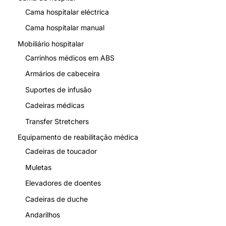
N.W.
15 kg
Cama hospitalar eléctrica
G.W.
17 kg
Cama hospitalar manual
Mobiliário hospitalar
Tamanho da
90cm*25cm*86cm
embalagem
Carrinhos médicos em ABS
Armários de cabeceira
L
estrada
c
apacidade
100 kg
Suportes de infusão
Cadeiras médicas
Transfer Stretchers
Equipamento de reabilitação médica
Cadeiras de toucador
Muletas
Elevadores de doentes
Cadeiras de duche
Andarilhos