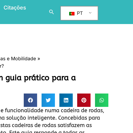
Citações
搜
PT
索
as e Mobilidade
r?
m guia prático para a
 e funcionalidade numa cadeira de rodas,
a solução inteligente. Concebidas para
stas cadeiras de rodas satisfazem as
to. Este guia responde a todas as