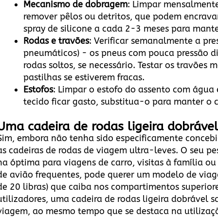
Mecanismo de dobragem
: Limpar mensalmente
remover pêlos ou detritos, que podem encravar
spray de silicone a cada 2-3 meses para mant
Rodas e travões
: Verificar semanalmente a pre
pneumáticos) - os pneus com pouca pressão di
rodas soltos, se necessário. Testar os travões
pastilhas se estiverem fracas.
Estofos
: Limpar o estofo do assento com água 
tecido ficar gasto, substitua-o para manter o 
Uma cadeira de rodas ligeira dobráve
Sim, embora não tenha sido especificamente concebi
as cadeiras de rodas de viagem ultra-leves. O seu 
na óptima para viagens de carro, visitas à família o
de avião frequentes, pode querer um modelo de via
de 20 libras) que caiba nos compartimentos superior
utilizadores, uma cadeira de rodas ligeira dobrável s
viagem, ao mesmo tempo que se destaca na utilizaçã