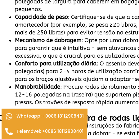
polegadas de largura para caberem em bagage
pequenos.
Capacidade de peso
: Certifique-se de que a c
amortecedor (por exemplo, se pesa 220 libra
mais de 250 libras) para evitar tensão na estru
Mecanismo de dobragem
: Opte por uma dobr
para garantir que é intuitiva - sem alavancas
excessiva, o que é crucial para os utilizadores
Conforto para utilização diária
: O assento dev
polegadas) para 2-4 horas de utilização contí
para os braços ajustáveis ajudam a adaptar-se
Manobrabilidade
: Procure rodas de rolamento
12-16 polegadas na traseira) que suportem pis
presas. Os travões de resposta rápida aument
Whatsapp: +0086 18112908401
Como utilizar uma cadeira de rodas l
Dobrar/desdobrar
: Siga as instruções do fabri
Telemóvel: +0086 18112908401
Nunca force a cadeira para a dobrar - se esta fi