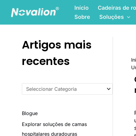
Saltar
C
Início
Cadeiras de ro
para
a
Sobre
Soluções
o
t
conteúdo
e
Artigos mais
g
o
recentes
In
r
Um
i
a
s
Blogue
Explorar soluções de camas
hospitalares duradouras