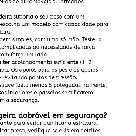
iras de automóveis ou armários
adeira suporta o seu peso com um
s, escolha um modelo com capacidade para
tura.
agem simples, com uma só mão. Teste-a
 complicadas ou necessidade de força
 com força limitada.
e ter acolchoamento suficiente (1-2
nua. Os apoios para os pés e os apoios
, evitando pontos de pressão.
 suave (pelo menos 8 polegadas na frente,
os interiores e passeios sem ficarem
am a segurança.
igeira dobrável em segurança?
cante para evitar danificar a estrutura.
car presa, verifique se existem detritos