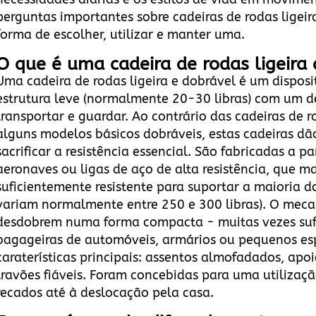
perguntas importantes sobre cadeiras de rodas ligeir
forma de escolher, utilizar e manter uma.
O que é uma cadeira de rodas ligeira
Uma cadeira de rodas ligeira e dobrável é um dispo
estrutura leve (normalmente 20-30 libras) com um d
transportar e guardar. Ao contrário das cadeiras de
alguns modelos básicos dobráveis, estas cadeiras dã
sacrificar a resistência essencial. São fabricadas a 
aeronaves ou ligas de aço de alta resistência, que m
suficientemente resistente para suportar a maioria d
variam normalmente entre 250 e 300 libras). O mec
desdobrem numa forma compacta - muitas vezes suf
bagageiras de automóveis, armários ou pequenos e
caraterísticas principais: assentos almofadados, apoi
travões fiáveis. Foram concebidas para uma utilizaçã
recados até à deslocação pela casa.