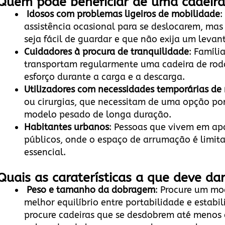
Quem pode beneficiar de uma cadeira 
Idosos com problemas ligeiros de mobilidade
:
assistência ocasional para se deslocarem, ma
seja fácil de guardar e que não exija um leva
Cuidadores à procura de tranquilidade
: Famíli
transportam regularmente uma cadeira de roda
esforço durante a carga e a descarga.
Utilizadores com necessidades temporárias de
ou cirurgias, que necessitam de uma opção po
modelo pesado de longa duração.
Habitantes urbanos
: Pessoas que vivem em ap
públicos, onde o espaço de arrumação é limi
essencial.
Quais as caraterísticas a que deve da
Peso e tamanho da dobragem
: Procure um mo
melhor equilíbrio entre portabilidade e estabi
procure cadeiras que se desdobrem até menos