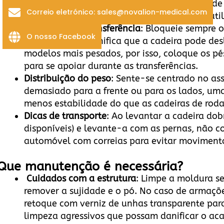
nas dobradiças. Ao desdobrar, certifique-se d
Correio eletrónico: sales@novalion-medical.com
engatados para evitar o colapso durante a uti
Segurança na transferência
: Bloqueie sempre o
O nosso Facebook
estrutura leve significa que a cadeira pode de
modelos mais pesados, por isso, coloque os pés
para se apoiar durante as transferências.
Distribuição do peso
: Sente-se centrado no ass
demasiado para a frente ou para os lados, uma
menos estabilidade do que as cadeiras de rod
Dicas de transporte
: Ao levantar a cadeira dob
disponíveis) e levante-a com as pernas, não co
automóvel com correias para evitar moviment
Que manutenção é necessária?
Cuidados com a estrutura
: Limpe a moldura 
remover a sujidade e o pó. No caso de armações
retoque com verniz de unhas transparente para
limpeza agressivos que possam danificar o a