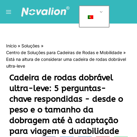
Saltar
Menu
C
para
a
principal
o
t
conteúdo
e
g
Início
Soluções
o
Centro de Soluções para Cadeiras de Rodas e Mobilidade
r
Está na altura de considerar uma cadeira de rodas dobrável
i
ultra-leve
a
Cadeira de rodas dobrável
s
ultra-leve: 5 perguntas-
chave respondidas - desde o
peso e o tamanho da
dobragem até à adaptação
para viagem e durabilidade