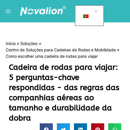
Saltar
Menu
C
para
a
principal
o
t
conteúdo
e
g
Início
Soluções
o
Centro de Soluções para Cadeiras de Rodas e Mobilidade
r
Como escolher uma cadeira de rodas para viajar
i
Cadeira de rodas para viajar:
a
5 perguntas-chave
s
respondidas - das regras das
companhias aéreas ao
tamanho e durabilidade da
dobra