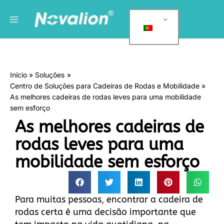
Saltar
Menu
C
para
a
principal
o
t
conteúdo
e
g
Início
Soluções
o
Centro de Soluções para Cadeiras de Rodas e Mobilidade
r
As melhores cadeiras de rodas leves para uma mobilidade
i
sem esforço
a
As melhores cadeiras de
s
rodas leves para uma
mobilidade sem esforço
Para muitas pessoas, encontrar a cadeira de
rodas certa é uma decisão importante que