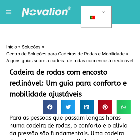
Saltar
Menu
C
para
a
principal
o
t
conteúdo
e
g
Início
Soluções
o
Centro de Soluções para Cadeiras de Rodas e Mobilidade
r
Alguns guias sobre a cadeira de rodas com encosto reclinável
i
Cadeira de rodas com encosto
a
reclinável: Um guia para conforto e
s
mobilidade ajustáveis
Para as pessoas que passam longas horas
numa cadeira de rodas, o conforto e o alívio
da pressão são fundamentais. Uma cadeira