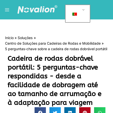
Saltar
Menu
C
para
a
principal
o
t
conteúdo
e
g
Início
Soluções
o
Centro de Soluções para Cadeiras de Rodas e Mobilidade
r
5 perguntas-chave sobre a cadeira de rodas dobrável portátil
i
Cadeira de rodas dobrável
a
portátil: 5 perguntas-chave
s
respondidas - desde a
facilidade de dobragem até
ao tamanho de arrumação e
à adaptação para viagem