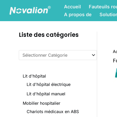
Skip
C
Accueil
Fauteuils ro
to
a
A propos de
Solutio
content
t
é
Liste des catégories
g
o
Ac
r
F
i
e
Lit d'hôpital
s
Lit d'hôpital électrique
d
Lit d'hôpital manuel
e
Mobilier hospitalier
p
Chariots médicaux en ABS
r