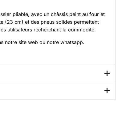
ssier pliable, avec un châssis peint au four et
e (23 cm) et des pneus solides permettent
 les utilisateurs recherchant la commodité.
ns
notre site web
ou
notre whatsapp
.
té
inférieurs de 8% à 30% à ceux de nos
irecte en usine et nos chaînes