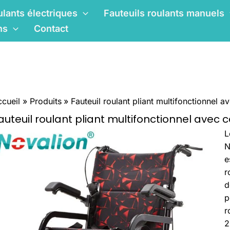
ulants électriques
Fauteuils roulants manuels
ns
Contact
cueil
Produits
Fauteuil roulant pliant multifonctionnel a
auteuil roulant pliant multifonctionnel avec c
Q
L
M
N
P
e
F
r
W
d
W
p
S
r
B
2