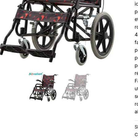
i
p
e
r
4
f
p
p
p
r
F
u
s
r
a
S
C