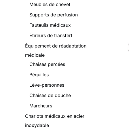
Meubles de chevet
o
d
Supports de perfusion
u
Fauteuils médicaux
i
Étireurs de transfert
t
Équipement de réadaptation
s
médicale
Chaises percées
Béquilles
Lève-personnes
Chaises de douche
Marcheurs
Chariots médicaux en acier
inoxydable