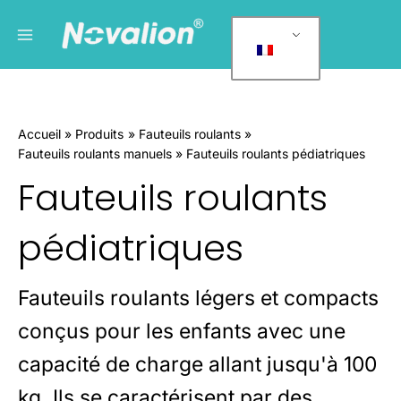
Skip
Menu
C
to
a
principal
content
t
é
g
Accueil
Produits
Fauteuils roulants
o
Fauteuils roulants manuels
Fauteuils roulants pédiatriques
r
Fauteuils roulants
i
e
pédiatriques
s
d
e
Fauteuils roulants légers et compacts
p
conçus pour les enfants avec une
r
capacité de charge allant jusqu'à 100
o
d
kg. Ils se caractérisent par des