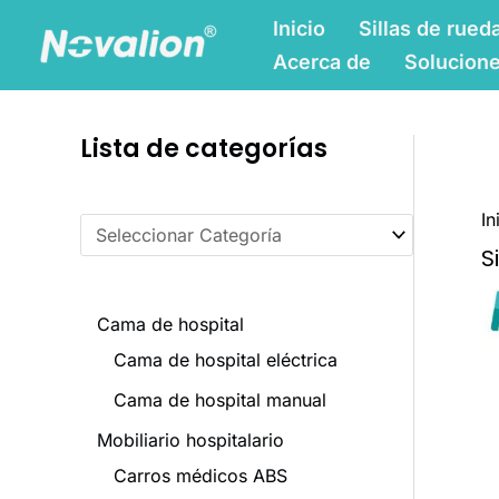
Ir
C
Inicio
Sillas de rued
al
a
Acerca de
Solucion
contenido
t
e
Lista de categorías
g
o
In
r
S
í
a
Cama de hospital
s
Cama de hospital eléctrica
d
Cama de hospital manual
e
Mobiliario hospitalario
l
Carros médicos ABS
p