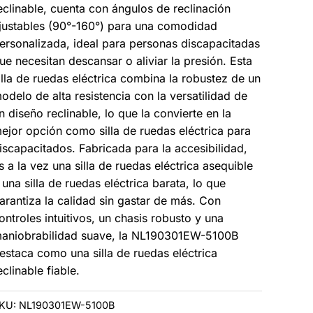
isabled
eclinable, cuenta con ángulos de reclinación
erson
justables (90°-160°) para una comodidad
ersonalizada, ideal para personas discapacitadas
ue necesitan descansar o aliviar la presión. Esta
illa de ruedas eléctrica combina la robustez de un
odelo de alta resistencia con la versatilidad de
n diseño reclinable, lo que la convierte en la
ejor opción como silla de ruedas eléctrica para
iscapacitados. Fabricada para la accesibilidad,
s a la vez una silla de ruedas eléctrica asequible
 una silla de ruedas eléctrica barata, lo que
arantiza la calidad sin gastar de más. Con
ontroles intuitivos, un chasis robusto y una
aniobrabilidad suave, la NL190301EW-5100B
estaca como una silla de ruedas eléctrica
eclinable fiable.
KU:
NL190301EW-5100B