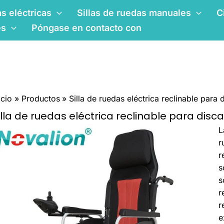
as eléctricas
Sillas de ruedas manuales
C
es
Póngase en contacto con
icio
Productos
Silla de ruedas eléctrica reclinable para
illa de ruedas eléctrica reclinable para disc
C
L
A
r
H
r
D
s
E
s
R
r
W
r
F
e