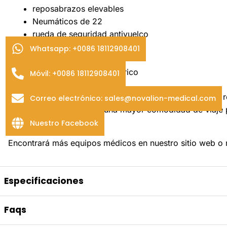
reposabrazos elevables
Neumáticos de 22
rueda de seguridad antivuelco
controlador impermeable
Whatsapp: +0086 18112908401
motores dobles
interruptor manual/eléctrico
Móvil: +0086 18112908401
NL190301EW-5100B
cuenta con un respaldo totalmente r
Correo electrónico: sales@novalion-medical.com
carga de 130 kg. Ofrece una mayor comodidad de viaje
desmontable.
Nuestro Facebook
Encontrará más equipos médicos en
nuestro sitio web
o
Especificaciones
Especificaciones
Faqs