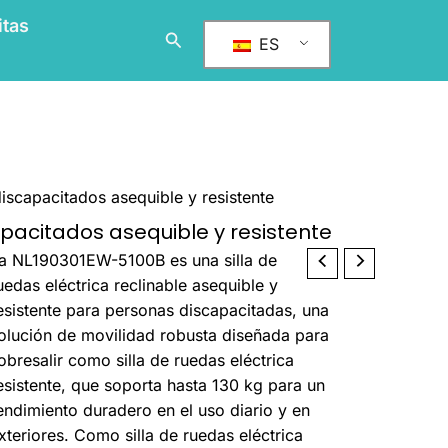
itas
Buscar
ES
 discapacitados asequible y resistente
apacitados asequible y resistente
antidad
a NL190301EW-5100B es una silla de
ffordable
uedas eléctrica reclinable asequible y
eavy
esistente para personas discapacitadas, una
uty
olución de movilidad robusta diseñada para
lectric
obresalir como silla de ruedas eléctrica
eclining
esistente, que soporta hasta 130 kg para un
heelchair
endimiento duradero en el uso diario y en
or
xteriores. Como silla de ruedas eléctrica