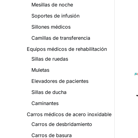
Mesillas de noche
r
o
Soportes de infusión
d
Sillones médicos
u
Camillas de transferencia
c
Equipos médicos de rehabilitación
t
Sillas de ruedas
o
Muletas
Elevadores de pacientes
Sillas de ducha
Caminantes
Carros médicos de acero inoxidable
Carros de desbridamiento
Carros de basura