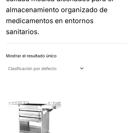
d
almacenamiento organizado de
u
medicamentos en entornos
c
t
sanitarios.
o
Mostrar el resultado único