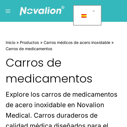
Ir
Menú
C
al
a
principal
contenido
t
e
g
Inicio
Productos
Carros médicos de acero inoxidable
o
Carros de medicamentos
r
Carros de
í
a
medicamentos
s
d
e
Explore los carros de medicamentos
l
de acero inoxidable en Novalion
p
Medical. Carros duraderos de
r
o
calidad médica diseñados para el