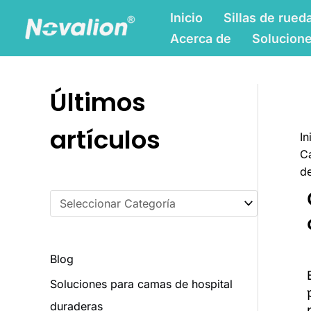
Ir
C
Inicio
Sillas de rued
al
a
Acerca de
Solucion
contenido
t
e
Últimos
g
o
artículos
In
r
Ca
í
de
a
s
Blog
Soluciones para camas de hospital
duraderas