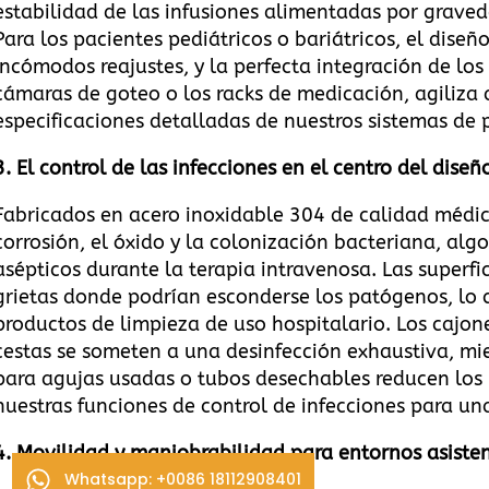
estabilidad de las infusiones alimentadas por grave
Para los pacientes pediátricos o bariátricos, el diseñ
incómodos reajustes, y la perfecta integración de los
cámaras de goteo o los racks de medicación, agiliza 
especificaciones detalladas de nuestros sistemas de 
3.
El control de las infecciones en el centro del diseñ
Fabricados en acero inoxidable 304 de calidad médica,
corrosión, el óxido y la colonización bacteriana, a
asépticos durante la terapia intravenosa. Las superfi
grietas donde podrían esconderse los patógenos, lo q
productos de limpieza de uso hospitalario. Los cajone
cestas se someten a una desinfección exhaustiva, mi
para agujas usadas o tubos desechables reducen los
nuestras funciones de control de infecciones para un
4.
Movilidad y maniobrabilidad para entornos asiste
Whatsapp: +0086 18112908401