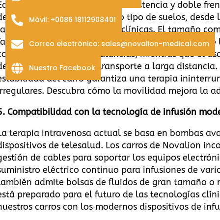
Equipados con ruedas de alta resistencia y doble fren
deslizan suavemente por todo tipo de suelos, desde l
Móvil: +0086 18112908401
las superficies rugosas de las clínicas. El tamaño co
facilitan la navegación en espacios reducidos, como l
Correo electrónico: sales@novalion-medical.com
compartimentos de ambulancias, mientras que el as
del cuidador durante el transporte a larga distancia. 
Nuestro Facebook
estabilidad del carro garantiza una terapia ininterr
irregulares.
Descubra cómo la movilidad mejora la ad
5.
Compatibilidad con la tecnología de infusión mod
La terapia intravenosa actual se basa en bombas ava
dispositivos de telesalud. Los carros de Novalion in
gestión de cables para soportar los equipos electrón
suministro eléctrico continuo para infusiones de vario
también admite bolsas de fluidos de gran tamaño o m
está preparado para el futuro de las tecnologías clín
nuestros carros con los modernos dispositivos de inf