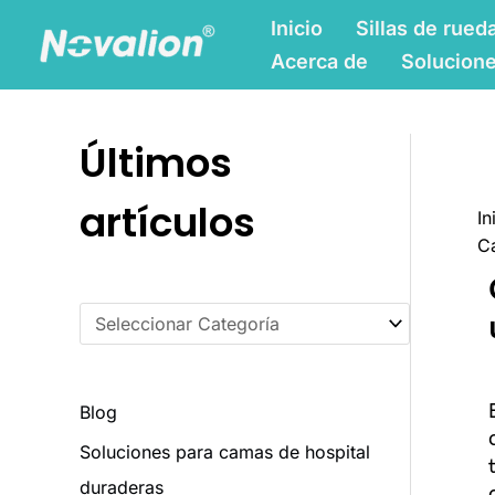
Ir
C
Inicio
Sillas de rued
al
a
Acerca de
Solucion
contenido
t
e
Últimos
g
o
artículos
In
r
Ca
í
a
s
Blog
Soluciones para camas de hospital
duraderas