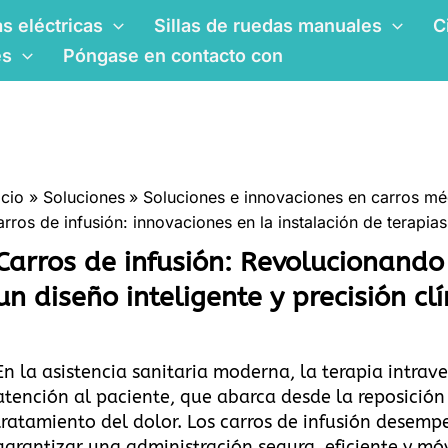
as eléctricas
Sillas de ruedas manuales
C
es
Póngase en contacto con
icio
Soluciones
Soluciones e innovaciones en carros m
rros de infusión: innovaciones en la instalación de terapias
Carros de infusión: Revolucionando
un diseño inteligente y precisión clí
En la asistencia sanitaria moderna, la terapia intrav
atención al paciente, que abarca desde la reposición 
tratamiento del dolor. Los carros de infusión desem
garantizar una administración segura, eficiente y móv