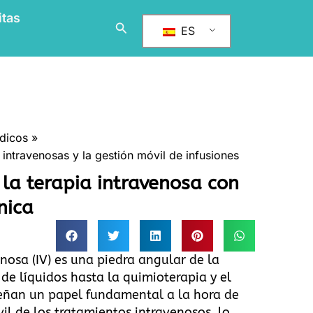
itas
Buscar
ES
édicos
 intravenosas y la gestión móvil de infusiones
 la terapia intravenosa con
nica
enosa (IV) es una piedra angular de la
de líquidos hasta la quimioterapia y el
peñan un papel fundamental a la hora de
il de los tratamientos intravenosos, lo