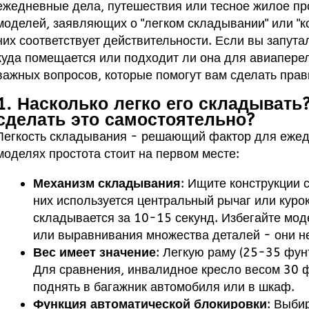
ежедневные дела, путешествия или тесное жилое про
моделей, заявляющих о "легком складывании" или "ко
них соответствует действительности. Если вы запутал
куда помещается или подходит ли она для авиапереле
важных вопросов, которые помогут вам сделать пра
1. Насколько легко его складывать
сделать это самостоятельно?
Легкость складывания - решающий фактор для ежед
моделях простота стоит на первом месте:
Механизм складывания
: Ищите конструкции 
них используется центральный рычаг или курок
складывается за 10-15 секунд. Избегайте мод
или выравнивания множества деталей - они н
Вес имеет значение
: Легкую раму (25-35 фун
Для сравнения, инвалидное кресло весом 30 
поднять в багажник автомобиля или в шкаф.
Функция автоматической блокировки
: Выби