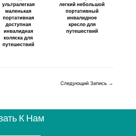
ультралегкая
легкий небольшой
маленькая
портативный
портативная
инвалидное
доступная
кресло для
инвалидная
путешествий
коляска для
путешествий
Следующий Запись
→
ать К Нам