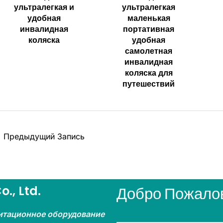
ультралегкая и
ультралегкая
удобная
маленькая
инвалидная
портативная
коляска
удобная
самолетная
инвалидная
коляска для
путешествий
←
Предыдущий Запись
., Ltd.
Добро Пожалов
итационное оборудование