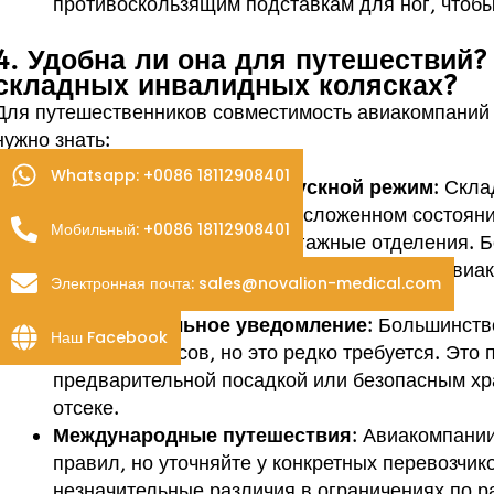
противоскользящим подставкам для ног, чтоб
4. Удобна ли она для путешествий?
складных инвалидных колясках?
Для путешественников совместимость авиакомпаний 
нужно знать:
Whatsapp: +0086 18112908401
Носильные вещи и пропускной режим
: Скл
менее 22x14x9 дюймов (в сложенном состоянии
Мобильный: +0086 18112908401
помещаются в верхние багажные отделения. Б
дюймов) должны проходить контроль, но авиа
Электронная почта: sales@novalion-medical.com
плату за оборудование для передвижения.
Предварительное уведомление
: Большинств
Наш Facebook
этом за 48 часов, но это редко требуется. Это
предварительной посадкой или безопасным хр
отсеке.
Международные путешествия
: Авиакомпани
правил, но уточняйте у конкретных перевозчико
незначительные различия в ограничениях по р