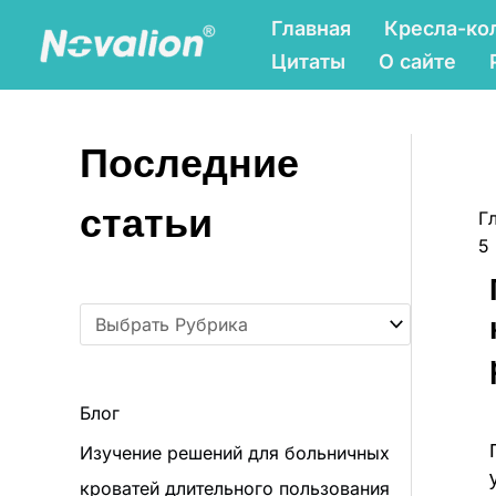
Перейти
Р
Главная
Кресла-ко
к
у
Цитаты
О сайте
содержанию
б
р
Последние
и
к
статьи
Г
и
5
Блог
Изучение решений для больничных
кроватей длительного пользования