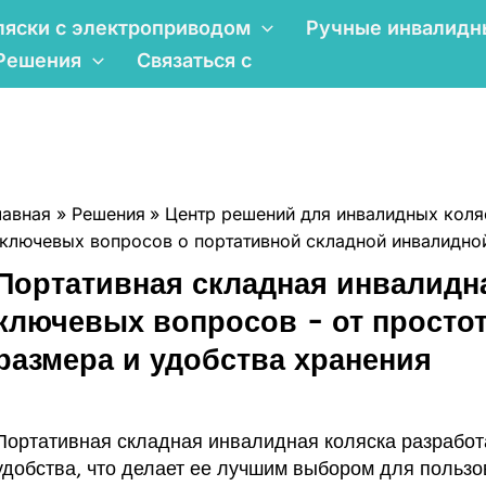
ляски с электроприводом
Ручные инвалидн
Решения
Связаться с
лавная
Решения
Центр решений для инвалидных коля
 ключевых вопросов о портативной складной инвалидно
Портативная складная инвалидна
ключевых вопросов - от просто
размера и удобства хранения
Портативная складная инвалидная коляска разработ
удобства, что делает ее лучшим выбором для пользов