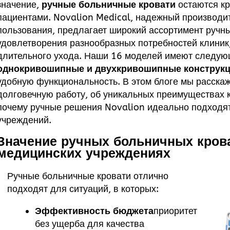
значение,
ручные больничные кровати
остаются кр
пациентами. Novalion Medical, надежный производи
пользования, предлагает широкий ассортимент ручн
удовлетворения разнообразных потребностей клиник
длительного ухода. Наши 16 моделей имеют следую
однокривошипные и двухкривошипные конструк
удобную функциональность. В этом блоге мы расскаж
долговечную работу, об уникальных преимуществах к
почему ручные решения Novalion идеально подходя
учреждений.
Значение ручных больничных кров
медицинских учреждениях
Ручные больничные кровати отлично
подходят для ситуаций, в которых:
Эффективность бюджета
приоритет
без ущерба для качества