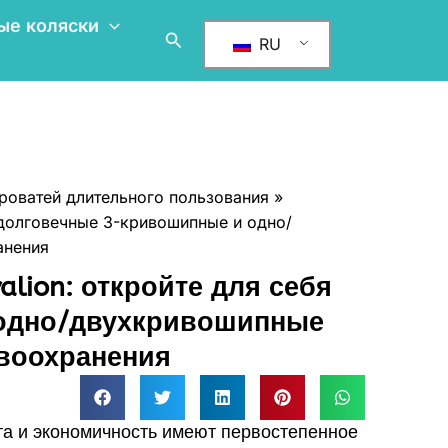
ые коляски
Поиск
RU
роватей длительного пользования
 долговечные 3-кривошипные и одно/
анения
lion: откройте для себя
одно/двухкривошипные
воохранения
та и экономичность имеют первостепенное