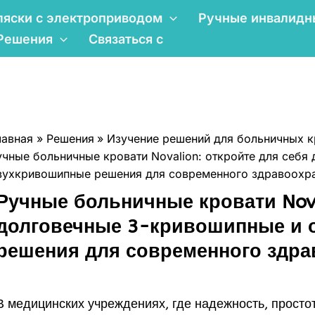
ляски с электроприводом
Ручные инвалидн
Решения
Связаться с
лавная
Решения
Изучение решений для больничных к
учные больничные кровати Novalion: откройте для себя
вухкривошипные решения для современного здравоохр
Ручные больничные кровати Nova
долговечные 3-кривошипные и 
решения для современного здра
В медицинских учреждениях, где надежность, просто