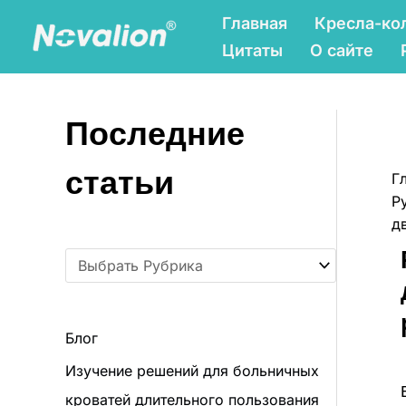
Перейти
Р
Главная
Кресла-ко
к
у
Цитаты
О сайте
содержанию
б
р
Последние
и
к
статьи
Г
и
Р
д
Блог
Изучение решений для больничных
кроватей длительного пользования