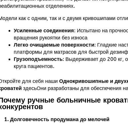
реабилитационных отделениях.
Модели как с одним, так и с двумя кривошипами отл
Усиленные соединения
: Испытано на прочно
вращения рукоятки без износа
Легко очищаемые поверхности
: Гладкие на
платформы для матрасов для быстрой дезин
Грузоподъемность
: Выдерживает до 200 кг, 
круга пациентов.
Откройте для себя наши
Однокривошипные и двух
кроватей
здесь
Они разработаны для обеспечения н
Почему ручные больничные кровати
конкурентов
1.
Долговечность продумана до мелочей