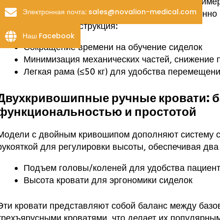
Идеально подходящие для базового ухода, например
Электронная почта: sales@novalion-medical.com
кровати с одной рукояткой позволяют одновременно 
Эта обтекаемая конструкция:
Наш Facebook
Сокращение времени на обучение сиделок
Минимизация механических частей, снижение 
Легкая рама (≤50 кг) для удобства перемещени
Двухкривошипные ручные кровати: б
функциональностью и простотой
Модели с двойным кривошипом дополняют систему 
рукояткой для регулировки высоты, обеспечивая дв
Подъем головы/коленей для удобства пациен
Высота кровати для эргономики сиделок
Эти кровати представляют собой баланс между баз
трехъярусными кроватями, что делает их популярным