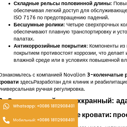
Складные рельсы половинной длины
: Повы
обеспечивая легкий доступ для обслуживающе
ISO 7176 по предотвращению падений.
Бесшумные ролики
: Четыре сверхпрочных к
обеспечивают плавную транспортировку и уст
палатах.
Антикоррозийные покрытия
: Компоненты и
покрытием противостоят коррозии, что делает
влажной среде или в условиях повышенной вл
Ознакомьтесь с компанией Novalion
3-коленчатые 
кровати
здесь
Разработан для клиник и реабилитацио
универсальная ручная регулировка.
2. Однокранный и двухкранный: ад
среднему уходу
Whatsapp: +0086 18112908401
Однокроватные ручные кровати: прос
Мобильный: +0086 18112908401