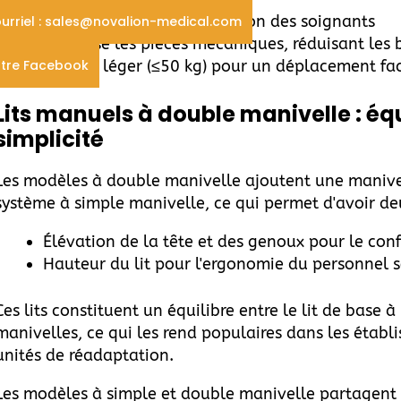
Réduit le temps de formation des soignants
urriel : sales@novalion-medical.com
Minimise les pièces mécaniques, réduisant les b
tre Facebook
Châssis léger (≤50 kg) pour un déplacement fac
Lits manuels à double manivelle : équ
simplicité
Les modèles à double manivelle ajoutent une manivel
système à simple manivelle, ce qui permet d'avoir 
Élévation de la tête et des genoux pour le conf
Hauteur du lit pour l'ergonomie du personnel 
Ces lits constituent un équilibre entre le lit de base à
manivelles, ce qui les rend populaires dans les établ
unités de réadaptation.
Les modèles à simple et double manivelle partagent