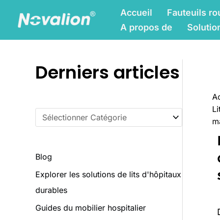
Skip
C
Accueil
Fauteuils ro
to
a
A propos de
Solutio
content
t
é
Derniers articles
g
o
Ac
r
Li
i
ma
e
s
Blog
Explorer les solutions de lits d'hôpitaux
durables
Guides du mobilier hospitalier