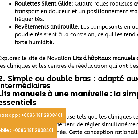
Roulettes Silent Glide
: Quatre roues robustes 
transport en douceur et un positionnement sta
fréquentés.
Revêtements antirouille
: Les composants en ac
poudre résistent à la corrosion, ce qui les re
forte humidité.
Explorez le site de Novalion
Lits d'hôpitaux manuels 
les cliniques et les centres de rééducation qui ont b
2. Simple ou double bras : adapté aux
intermédiaires
Lits manuels à une manivelle : la sim
essentiels
atsapp : +0086 18112908401
Idéaux pour les soins de base tels que les cliniques te
manivelle unique permettent de régler simultanément 
bile : +0086 18112908401
l'aide d'une seule poignée. Cette conception rationali