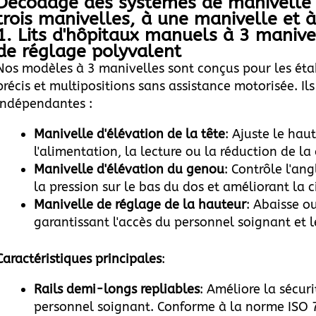
Décodage des systèmes de manivelle :
trois manivelles, à une manivelle et 
1. Lits d'hôpitaux manuels à 3 manivel
de réglage polyvalent
Nos modèles à 3 manivelles sont conçus pour les éta
précis et multipositions sans assistance motorisée. Il
indépendantes :
Manivelle d'élévation de la tête
: Ajuste le hau
l'alimentation, la lecture ou la réduction de la 
Manivelle d'élévation du genou
: Contrôle l'an
la pression sur le bas du dos et améliorant la c
Manivelle de réglage de la hauteur
: Abaisse ou
garantissant l'accès du personnel soignant et le
Caractéristiques principales
:
Rails demi-longs repliables
: Améliore la sécuri
personnel soignant. Conforme à la norme ISO 7