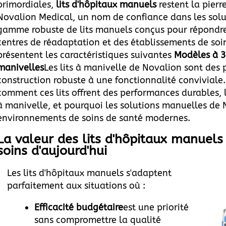
primordiales,
lits d'hôpitaux manuels
restent la pierr
Novalion Medical, un nom de confiance dans les solu
gamme robuste de lits manuels conçus pour répondre 
centres de réadaptation et des établissements de so
présentent les caractéristiques suivantes
Modèles à 3
manivelles
Les lits à manivelle de Novalion sont des 
construction robuste à une fonctionnalité conviviale.
comment ces lits offrent des performances durables,
à manivelle, et pourquoi les solutions manuelles de 
environnements de soins de santé modernes.
La valeur des lits d'hôpitaux manuels
soins d'aujourd'hui
Les lits d'hôpitaux manuels s'adaptent
parfaitement aux situations où :
Efficacité budgétaire
est une priorité
sans compromettre la qualité