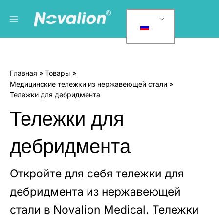
Перейти
Главное
К
к
а
меню
содержанию
т
е
г
Главная
Товары
о
Медицинские тележки из нержавеющей стали
р
Тележки для дебридмента
и
Тележки для
и
т
дебридмента
о
в
а
Откройте для себя тележки для
р
дебридмента из нержавеющей
о
стали в Novalion Medical. Тележки
в