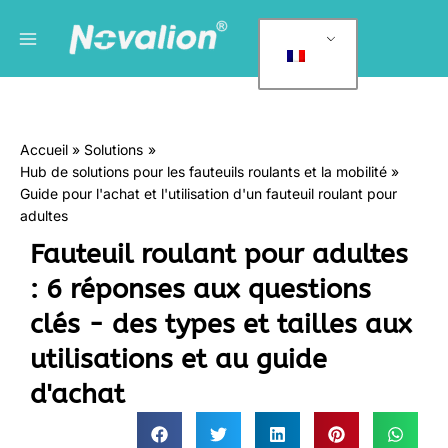
Skip
Menu
C
to
a
principal
content
t
é
g
Accueil
Solutions
o
Hub de solutions pour les fauteuils roulants et la mobilité
r
Guide pour l'achat et l'utilisation d'un fauteuil roulant pour
i
adultes
e
Fauteuil roulant pour adultes
s
: 6 réponses aux questions
clés - des types et tailles aux
utilisations et au guide
d'achat