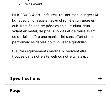
Freins avant
NL190301B-4
est un fauteuil roulant manuel léger (14
kg) avec un châssis en acier chromé et un siège en
cuir. Il est équipé de pédales en aluminium, d'un
volant en métal, de pneus solides et de freins avant,
ce qui lui confère une maniabilité sans effort et des
performances fiables pour un usage quotidien.
D'autres équipements médicaux peuvent être
trouvés dans
notre site web
ou
notre whatsapp
.
Spécifications
Spécifications
Faqs
Matériau du cadre : acier au carbone de haute
1. à quoi ressemble la tarification ?
qualité