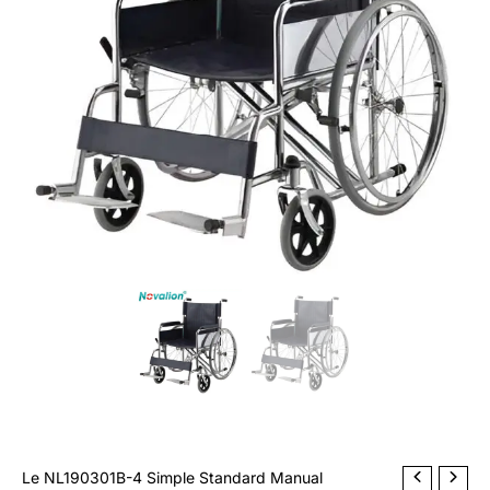
For
u
Disabled
i
t
s
Le NL190301B-4 Simple Standard Manual