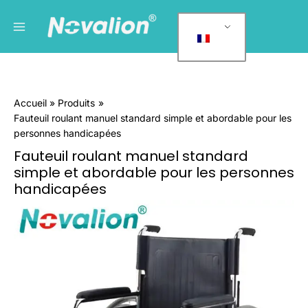
Skip
Menu
C
to
a
principal
content
t
é
g
Accueil
Produits
o
Fauteuil roulant manuel standard simple et abordable pour les
r
personnes handicapées
i
Fauteuil roulant manuel standard
e
simple et abordable pour les personnes
s
handicapées
d
Quantité
e
Simple
Standard
p
Manual
r
Affordable
o
Custom
d
Wheelchair