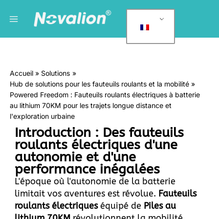
Skip
Menu
C
to
a
principal
content
t
é
g
Accueil
Solutions
o
Hub de solutions pour les fauteuils roulants et la mobilité
r
Powered Freedom : Fauteuils roulants électriques à batterie
i
au lithium 70KM pour les trajets longue distance et
e
l'exploration urbaine
Introduction : Des fauteuils
s
roulants électriques d'une
autonomie et d'une
performance inégalées
L'époque où l'autonomie de la batterie
limitait vos aventures est révolue.
Fauteuils
roulants électriques
équipé de
Piles au
lithium 70KM
révolutionnent la mobilité