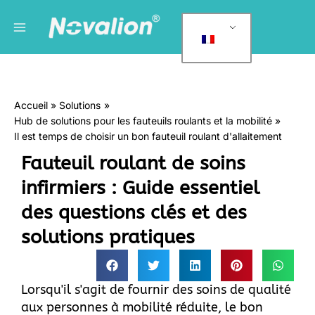
Skip
Menu
C
to
a
principal
content
t
é
g
Accueil
Solutions
o
Hub de solutions pour les fauteuils roulants et la mobilité
r
Il est temps de choisir un bon fauteuil roulant d'allaitement
i
Fauteuil roulant de soins
e
infirmiers : Guide essentiel
s
des questions clés et des
solutions pratiques
Lorsqu'il s'agit de fournir des soins de qualité
aux personnes à mobilité réduite, le bon