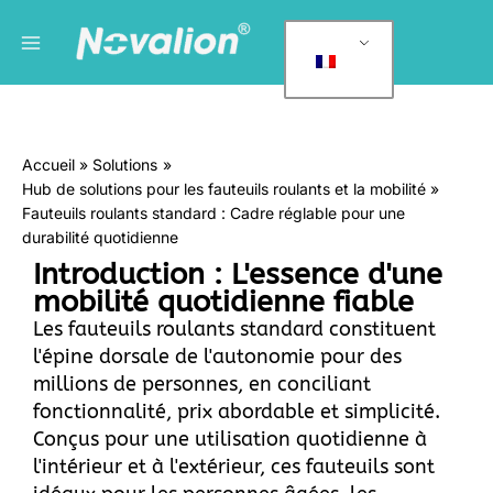
Skip
Menu
C
to
a
principal
content
t
é
g
Accueil
Solutions
o
Hub de solutions pour les fauteuils roulants et la mobilité
r
Fauteuils roulants standard : Cadre réglable pour une
i
durabilité quotidienne
e
Introduction : L'essence d'une
s
mobilité quotidienne fiable
Les fauteuils roulants standard constituent
l'épine dorsale de l'autonomie pour des
millions de personnes, en conciliant
fonctionnalité, prix abordable et simplicité.
Conçus pour une utilisation quotidienne à
l'intérieur et à l'extérieur, ces fauteuils sont