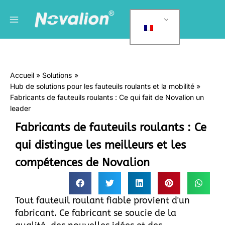
Skip
Menu
C
to
a
principal
content
t
é
g
Accueil
Solutions
o
Hub de solutions pour les fauteuils roulants et la mobilité
r
Fabricants de fauteuils roulants : Ce qui fait de Novalion un
i
leader
e
Fabricants de fauteuils roulants : Ce
s
qui distingue les meilleurs et les
compétences de Novalion
Tout fauteuil roulant fiable provient d'un
fabricant. Ce fabricant se soucie de la