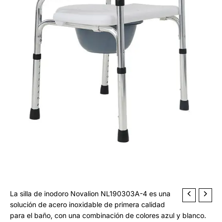
d
u
c
t
o
La silla de inodoro Novalion NL190303A-4 es una
solución de acero inoxidable de primera calidad
para el baño, con una combinación de colores azul y blanco.