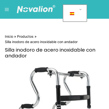
Ir
Menú
C
al
a
principal
contenido
t
e
g
Inicio
Productos
o
Silla inodoro de acero inoxidable con andador
r
Silla inodoro de acero inoxidable con
í
andador
a
Cantidad
s
Stainless
d
Steel
e
Commode
Chair
l
with
p
Walking
r
Aid
o