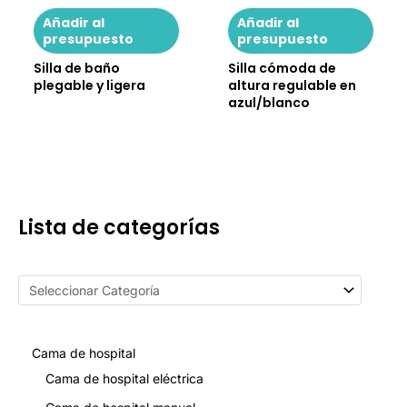
aceptamos?
Añadir al
Añadir al
presupuesto
presupuesto
Ofrecemos condiciones de pago flexibles por T/T para
Silla de baño
Silla cómoda de
grandes cantidades. Los clientes antiguos o los
plegable y ligera
altura regulable en
compradores de grandes volúmenes pueden negociar
azul/blanco
condiciones personalizadas con nuestro equipo de
ventas.
Si tiene más información que dar a conocer, puede
Contacto
o navegar
Preguntas frecuentes
página.
Lista de categorías
Cama de hospital
Cama de hospital eléctrica