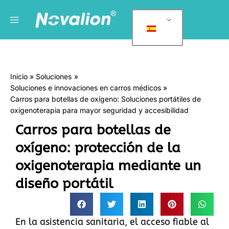
Ir
Menú
C
al
a
principal
contenido
t
e
g
Inicio
Soluciones
o
Soluciones e innovaciones en carros médicos
r
Carros para botellas de oxígeno: Soluciones portátiles de
í
oxigenoterapia para mayor seguridad y accesibilidad
a
Carros para botellas de
s
oxígeno: protección de la
oxigenoterapia mediante un
diseño portátil
En la asistencia sanitaria, el acceso fiable al