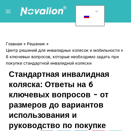
Перейти
Главное
Р
к
у
меню
содержанию
б
р
и
Главная
Решения
к
Центр решений для инвалидных колясок и мобильности
и
6 ключевых вопросов, которые необходимо задать при
покупке стандартной инвалидной коляски
Стандартная инвалидная
коляска: Ответы на 6
ключевых вопросов - от
размеров до вариантов
использования и
руководство по покупке