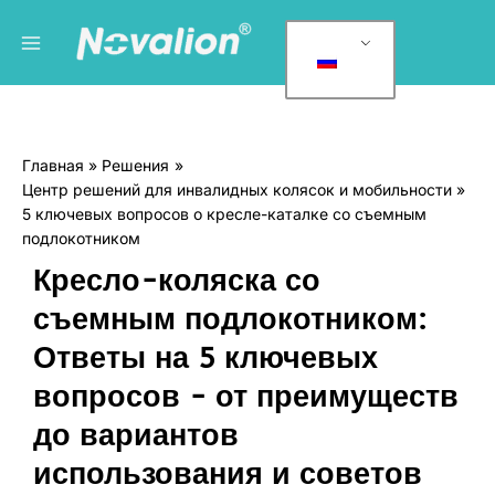
Перейти
Главное
Р
к
у
меню
содержанию
б
р
и
Главная
Решения
к
Центр решений для инвалидных колясок и мобильности
и
5 ключевых вопросов о кресле-каталке со съемным
подлокотником
Кресло-коляска со
съемным подлокотником:
Ответы на 5 ключевых
вопросов - от преимуществ
до вариантов
использования и советов