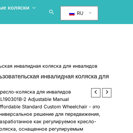
ые коляски
Поиск
RU
ьская инвалидная коляска для инвалидов
ьзовательская инвалидная коляска для
оличество
ресло-коляска для инвалидов
djustable
L190301B-2 Adjustable Manual
anual
ffordable Standard Custom Wheelchair - это
ffordable
ниверсальное решение для передвижения,
tandard
азработанное как регулируемое кресло-
ustom
оляска, оснащенное регулируемым