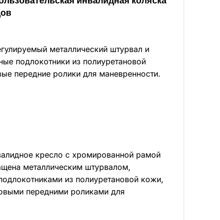
пользовательская инвалидная коляска
дов
егулируемый металлический штурвал и
ные подлокотники из полиуретановой
вые передние ролики для маневренности.
валидное кресло с хромированной рамой
нащена металлическим штурвалом,
подлокотниками из полиуретановой кожи,
овыми передними роликами для