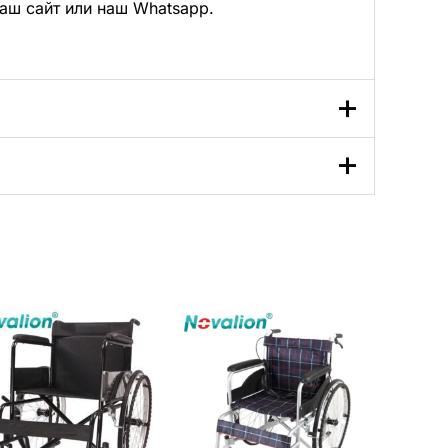
аш сайт
или
наш Whatsapp
.
ая сталь
8% - 30% ниже, чем у аналогов при том же
птимизированные цепочки поставок
а
ют право на дополнительные скидки.
я ног
лиуретановой кожи
иеся на складе, доставляются в течение 7-