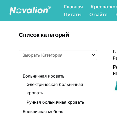
Перейти
К
Главная
Кресла-ко
к
а
Цитаты
О сайте
содержанию
т
е
Список категорий
г
о
Г
р
Р
и
Р
и
и
Больничная кровать
т
Электрическая больничная
о
кровать
в
Ручная больничная кровать
а
Больничная мебель
р