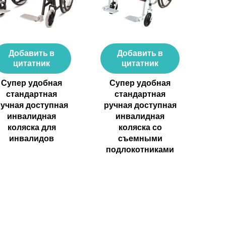
нимают около 3 недель в связи с процессами
гут иметь немного больший срок
роков в зависимости от деталей вашего
Добавить в
Добавить в
цитатник
цитатник
Супер удобная
Супер удобная
5/CE, тщательное тестирование на
стандартная
стандартная
 высококачественных материалов, таких как
учная доступная
ручная доступная
предоставляется гарантия 1-2 года от
инвалидная
инвалидная
очной надежности.
коляска для
коляска со
инвалидов
съемными
маем?
подлокотниками
вых партий. Старые клиенты или покупатели
овия с нашим отделом продаж.
те
связаться с нами
или просмотреть