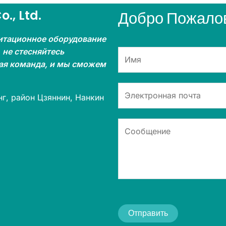
Диаметр заднего колеса
24 дюйма
., Ltd.
Добро Пожалов
Передний кастер
8 дюймов
итационное оборудование
 не стесняйтесь
N.W.
14 кг
кая команда, и мы сможем
G.W.
16 кг
г, район Цзяннин, Нанкин
Размер упаковки
90 см*25 см*86 см
L
oad
c
аппетит
100 кг
Отправить