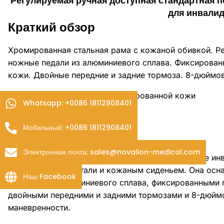
Регулируемая ручная доступная стандартная 
для инвали
Краткий обзор
Хромированная стальная рама с кожаной обивкой. Р
ножные педали из алюминиевого сплава. Фиксирован
кожи. Двойные передние и задние тормоза. 8-дюймо
Кресло-коляска из хромированной кожи
Whatsapp: +0086 18112908401
Металлический штурвал
Двойные тормоза
Мобильный: +0086 18112908401
Маневренность
Электронная почта: sales@novalion-medical.com
NL190301B-2
это высокопроизводительное ручное ин
из углеродистой стали и кожаным сиденьем. Она ос
Наш Facebook
педалями из алюминиевого сплава, фиксированными 
двойными передними и задними тормозами и 8-дюйм
маневренности.