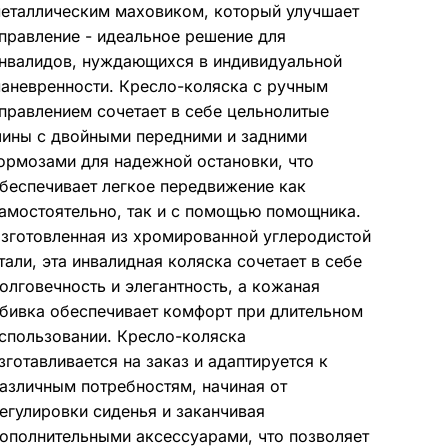
heelchair
еталлическим маховиком, который улучшает
or
правление - идеальное решение для
isabled
нвалидов, нуждающихся в индивидуальной
аневренности. Кресло-коляска с ручным
правлением сочетает в себе цельнолитые
ины с двойными передними и задними
ормозами для надежной остановки, что
беспечивает легкое передвижение как
амостоятельно, так и с помощью помощника.
зготовленная из хромированной углеродистой
тали, эта инвалидная коляска сочетает в себе
олговечность и элегантность, а кожаная
бивка обеспечивает комфорт при длительном
спользовании. Кресло-коляска
зготавливается на заказ и адаптируется к
азличным потребностям, начиная от
егулировки сиденья и заканчивая
ополнительными аксессуарами, что позволяет