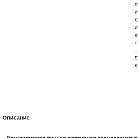
п
и
д
и
к
с
S
К
Описание