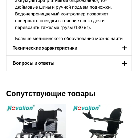
аккумулятора (литиевые опционально), 16-
дюймовые шины и ручной подъем подножки.
Водонепроницаемый контроллер позволяет
совершать поездки в течение всего дня и
перевозить тяжелые грузы (130 кг).
Больше медицинского оборудования можно найти
в
наш сайт
или
наш Whatsapp
.
Технические характеристики
Технические характеристики
Вопросы и ответы
Высокая спинка со съемным подголовником
1.Какова ценовая политика?
Высококачественная углеродистая сталь,
Сопутствующие товары
более стабильная
Мы предлагаем высококонкурентные цены, обычно
Подъемный подлокотник, чтобы
на 8% - 30% ниже, чем у аналогов при том же
пользователям было удобно садиться и
качестве. Наша модель прямых заводских продаж и
вставать
оптимизированные цепочки поставок исключают
Высококачественные 16-дюймовые
наценки посредников, а оптовые заказы дают право
пневматические задние шины, нескользящие и
на дополнительные скидки.
износостойкие