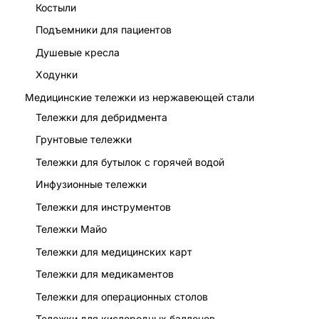
P
аккредитация
Костыли
84*45*80 см
размер
Подъемники для пациентов
Вес нетто
43,5 кг (без батарей)
Душевые кресла
Ходунки
Полная масса
49 кг
Медицинские тележки из нержавеющей стали
L
oad
c
аппетит
130 кг
Тележки для дебридмента
Грунтовые тележки
Тележки для бутылок с горячей водой
Инфузионные тележки
Тележки для инструментов
Тележки Майо
Тележки для медицинских карт
Тележки для медикаментов
Тележки для операционных столов
Тележки для кислородных баллонов