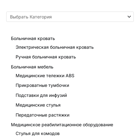
E
выносливость
пользователя и дорожных
условий)
Склонность
≤35°
Подлокотник
Подъемный
Больничная кровать
Подставка для
Электрическая больничная кровать
Съемный
ног
Ручная больничная кровать
Подголовник
Съемный
Больничная мебель
Медицинские тележки ABS
Передние шины
Твердый, 10 дюймов
Прикроватные тумбочки
Пневматический, 16
Задние шины
Подставки для инфузий
дюймов
Медицинские стулья
Продукт
размер
117*65*128 см
Передаточные растяжки
F
старение
Медицинское реабилитационное оборудование
82*36*73 см
размер
Стулья для комодов