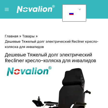
Перейти
Главное
К
к
а
меню
содержанию
т
е
г
Главная
Товары
о
Дешевые Тяжелый долг электрический Recliner кресло-
р
коляска для инвалидов
и
Дешевые Тяжелый долг электрический
и
Recliner кресло-коляска для инвалидов
т
Количество
о
Cheap
в
Heavy
Duty
а
Electric
р
Recliner
о
Wheelchair
For
в