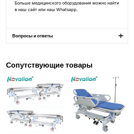
Больше медицинского оборудования можно найти
в
наш сайт
или
наш Whatsapp
.
Вопросы и ответы
1.Какова ценовая политика?
Сопутствующие товары
Мы предлагаем высококонкурентные цены, обычно
на 8% - 30% ниже, чем у аналогов при том же
качестве. Наша модель прямых заводских продаж и
оптимизированные цепочки поставок исключают
наценки посредников, а оптовые заказы дают право
на дополнительные скидки.
2. Каково время доставки?
Сроки доставки зависят от типа заказа: товары,
имеющиеся на складе, доставляются в течение 7-15