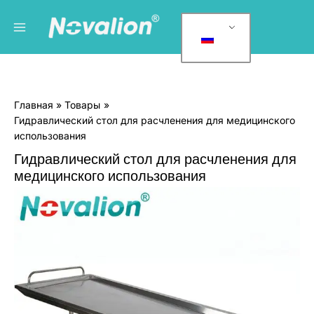
Перейти
Главное
К
к
а
меню
содержанию
т
е
г
Главная
Товары
о
Гидравлический стол для расчленения для медицинского
р
использования
и
Гидравлический стол для расчленения для
и
медицинского использования
т
Количество
о
Hydraulic
в
Dissecting
Table
а
for
р
Medical
о
Use
в