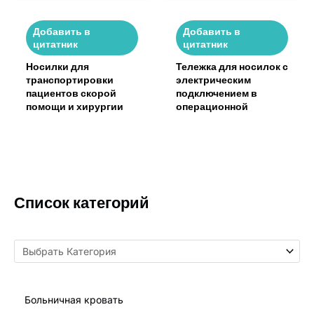
Мы предлагаем гибкие условия оплаты по T/T для
оптовых партий. Старые клиенты или покупатели
Добавить в
Добавить в
больших объемов могут обсудить индивидуальные
цитатник
цитатник
условия с нашим отделом продаж.
Носилки для
Тележка для носилок с
транспортировки
электрическим
Если у вас есть дополнительная информация, вы
пациентов скорой
подключением в
можете
связаться с нами
или просмотреть
Вопросы
помощи и хирургии
операционной
и ответы
страница.
Список категорий
Больничная кровать