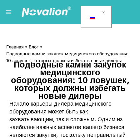
Перейти
Главное
Р
к
у
меню
содержанию
б
р
и
Главная
Блог
к
Подводные камни закупок медицинского оборудования:
и
10 ловушек, которых должны избегать новые дилеры
Подводные камни закупок
медицинского
оборудования: 10 ловушек,
которых должны избегать
новые дилеры
Начало карьеры дилера медицинского
оборудования может быть как
захватывающим, так и сложным. Одним из
наиболее важных аспектов вашего бизнеса
являются закупки, поскольку неправильный