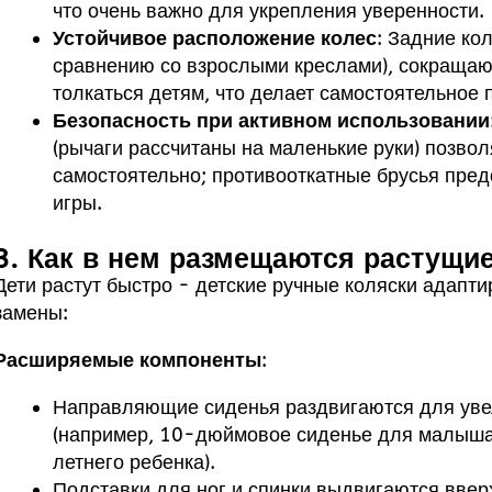
что очень важно для укрепления уверенности.
Устойчивое расположение колес
: Задние ко
сравнению со взрослыми креслами), сокращают
толкаться детям, что делает самостоятельное
Безопасность при активном использовании
(рычаги рассчитаны на маленькие руки) позво
самостоятельно; противооткатные брусья пре
игры.
3. Как в нем размещаются растущие
Дети растут быстро - детские ручные коляски адапт
замены:
Расширяемые компоненты
:
Направляющие сиденья раздвигаются для ув
(например, 10-дюймовое сиденье для малыша
летнего ребенка).
Подставки для ног и спинки выдвигаются ввер