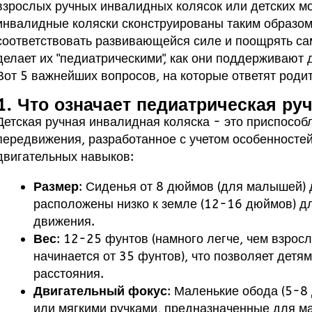
взрослых ручных инвалидных колясок или детских м
инвалидные коляски сконструированы таким образом,
соответствовать развивающейся силе и поощрять са
делает их "педиатрическими", как они поддерживают 
Вот 5 важнейших вопросов, на которые ответят родит
1. Что означает педиатрическая ру
Детская ручная инвалидная коляска - это приспособ
передвижения, разработанное с учетом особенносте
двигательных навыков:
Размер
: Сиденья от 8 дюймов (для малышей) 
расположены низко к земле (12-16 дюймов) д
движения.
Вес
: 12-25 фунтов (намного легче, чем взрос
начинается от 35 фунтов), что позволяет дет
расстояния.
Двигательный фокус
: Маленькие обода (5-8
или мягкими ручками, предназначенные для ма