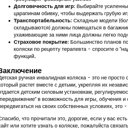
Долговечность для игр
: Выбирайте усиленны
царапинам обивку, чтобы выдержать грубую иг
Транспортабельность
: Складные модели (бо
складываются) должны помещаться в багажник
ухаживающие за ними лица должны легко подн
Страховое покрытие
: Большинство планов п
коляски по рецепту терапевта - спросите о "н
функций.
Заключение
Детская ручная инвалидная коляска - это не просто 
который растет вместе с детьми, укрепляя их незави
отдается детским силовым установкам, регулируемос
"передвижение" в возможность для игры, обучения и 
передвигаться на своих собственных условиях, это 
Спасибо, что прочитали это, дорогие, если у вас ес
сайт
или хотите узнать о коляске, пожалуйста
связат