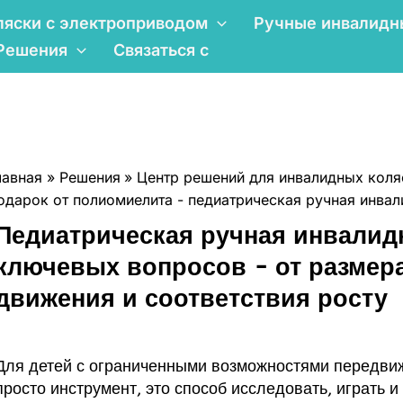
ляски с электроприводом
Ручные инвалидн
Решения
Связаться с
лавная
Решения
Центр решений для инвалидных коля
одарок от полиомиелита - педиатрическая ручная инвал
Педиатрическая ручная инвалидн
ключевых вопросов - от размера
движения и соответствия росту
Для детей с ограниченными возможностями передвиж
просто инструмент, это способ исследовать, играть и