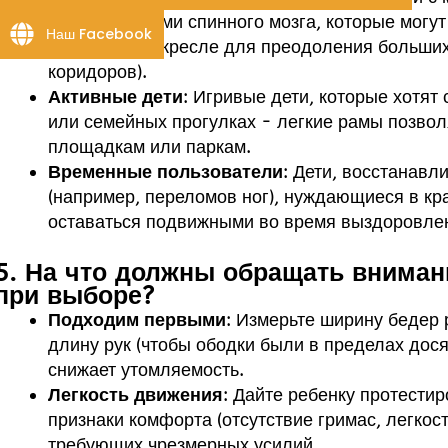
повреждениями спинного мозга, которые могут
Наш Facebook
нуждаются в кресле для преодоления больших
коридоров).
Активные дети
: Игривые дети, которые хотят
или семейных прогулках - легкие рамы позво
площадкам или паркам.
Временные пользователи
: Дети, восстанав
(например, переломов ног), нуждающиеся в кр
оставаться подвижными во время выздоровле
5. На что должны обращать вниман
при выборе?
Подходим первыми
: Измерьте ширину бедер 
длину рук (чтобы ободки были в пределах дос
снижает утомляемость.
Легкость движения
: Дайте ребенку протести
признаки комфорта (отсутствие гримас, легкост
требующих чрезмерных усилий.