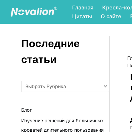
Перейти
Р
Главная
Кресла-ко
к
у
Цитаты
О сайте
содержанию
б
р
Последние
и
к
статьи
Г
и
П
Блог
Изучение решений для больничных
кроватей длительного пользования