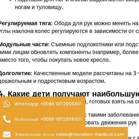
ногам и туловищу.
Регулируемая тяга
: Обода для рук можно менять на
углы наклона колес регулируются в зависимости от с
Модульные части
: Съемные подлокотники или подс
ними лицам обновлять компоненты (например, более
вместо того, чтобы покупать новое кресло.
Долголетие
: Качественные модели рассчитаны на 3
дошкольным и подростковым возрастом.
4. Какие дети получают наибольшу
Он идеально подходит для детей, готовых взять на с
Whatsapp: +0086 18112908401
Малыши (1-5 лет)
: Люди с такими заболевани
Мобильный: +0086 18112908401
бифида, учатся координировать движения рук 
двигательные навыки.
Электронная почта: sales@novalion-medical.com
Дети школьного возраста (6-12 лет)
: Дети 