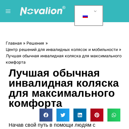
Перейти
Главное
Р
к
у
меню
содержанию
б
р
и
Главная
Решения
к
Центр решений для инвалидных колясок и мобильности
и
Лучшая обычная инвалидная коляска для максимального
комфорта
Лучшая обычная
инвалидная коляска
для максимального
комфорта
Начав свой путь в помощи людям с