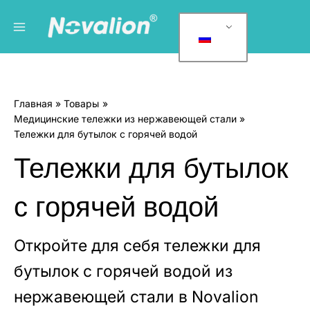
Перейти
Главное
К
к
а
меню
содержанию
т
е
г
Главная
Товары
о
Медицинские тележки из нержавеющей стали
р
Тележки для бутылок с горячей водой
и
Тележки для бутылок
и
т
с горячей водой
о
в
а
Откройте для себя тележки для
р
бутылок с горячей водой из
о
нержавеющей стали в Novalion
в