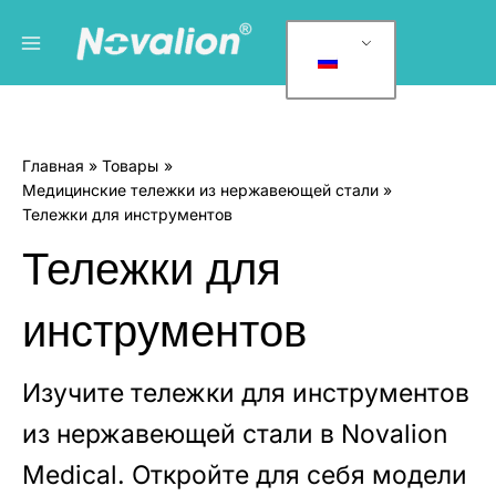
Перейти
Главное
К
к
а
меню
содержанию
т
е
г
Главная
Товары
о
Медицинские тележки из нержавеющей стали
р
Тележки для инструментов
и
Тележки для
и
т
инструментов
о
в
а
Изучите тележки для инструментов
р
из нержавеющей стали в Novalion
о
Medical. Откройте для себя модели
в