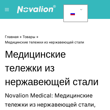
Перейти
Главное
К
к
а
меню
содержанию
т
е
г
Главная
Товары
о
Медицинские тележки из нержавеющей стали
р
Медицинские
и
и
тележки из
т
о
нержавеющей стали
в
а
р
Novalion Medical: Медицинские
о
тележки из нержавеющей стали,
в