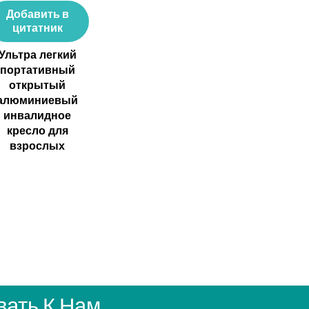
Добавить в
цитатник
Ультра легкий
портативный
открытый
алюминиевый
инвалидное
кресло для
взрослых
ать К Нам