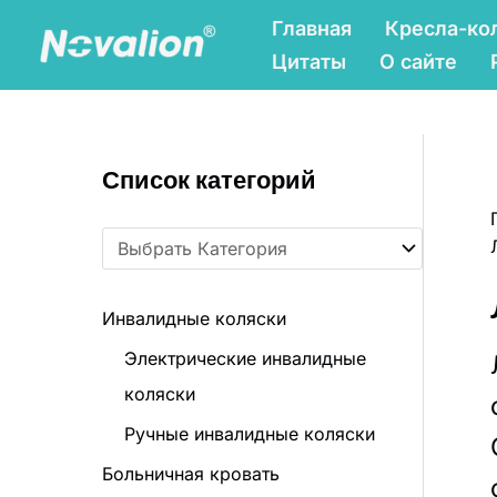
Перейти
Главная
Кресла-ко
к
Цитаты
О сайте
содержанию
К
Список категорий
а
т
е
г
Инвалидные коляски
о
Электрические инвалидные
р
коляски
и
Ручные инвалидные коляски
и
т
Больничная кровать