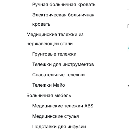
о
Ручная больничная кровать
в
Электрическая больничная
а
кровать
р
Медицинские тележки из
о
нержавеющей стали
в
Грунтовые тележки
Тележки для инструментов
Спасательные тележки
Тележки Майо
Больничная мебель
Медицинские тележки ABS
Медицинские стулья
Подставки для инфузий