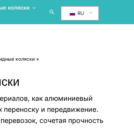
ые коляски
Поиск
RU
идные коляски
яски
териалов, как алюминиевый
 их переноску и передвижение.
перевозок, сочетая прочность