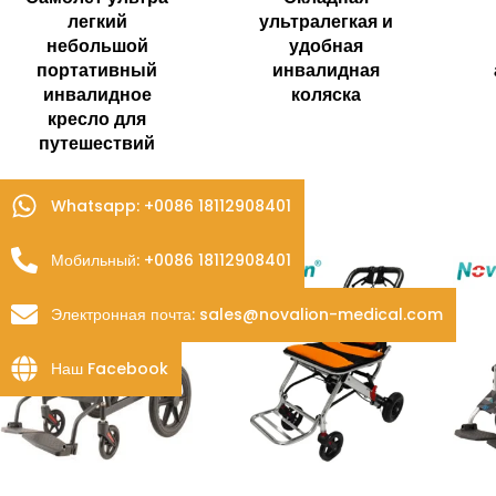
легкий
ультралегкая и
небольшой
удобная
портативный
инвалидная
инвалидное
коляска
кресло для
путешествий
Whatsapp: +0086 18112908401
Мобильный: +0086 18112908401
Электронная почта: sales@novalion-medical.com
Наш Facebook