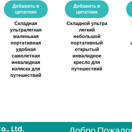
Добавить в
Добавить в
цитатник
цитатник
Складная
Складной ультра
ультралегкая
легкий
маленькая
небольшой
портативная
портативный
удобная
открытый
самолетная
инвалидное
инвалидная
кресло для
коляска для
путешествий
путешествий
., Ltd.
Добро Пожалов