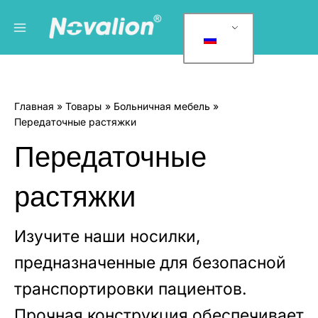
Перейти
Главное
К
к
а
меню
содержанию
т
е
г
Главная
Товары
Больничная мебель
о
Передаточные растяжки
р
Передаточные
и
и
растяжки
т
о
в
Изучите наши носилки,
а
предназначенные для безопасной
р
транспортировки пациентов.
о
в
Прочная конструкция обеспечивает