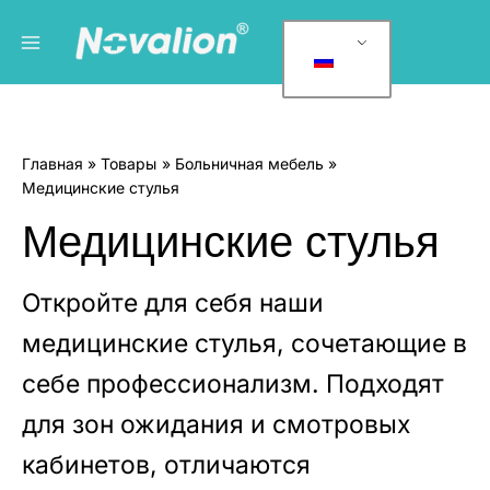
Перейти
Главное
К
к
а
меню
содержанию
т
е
г
Главная
Товары
Больничная мебель
о
Медицинские стулья
р
Медицинские стулья
и
и
т
Откройте для себя наши
о
медицинские стулья, сочетающие в
в
себе профессионализм. Подходят
а
р
для зон ожидания и смотровых
о
кабинетов, отличаются
в