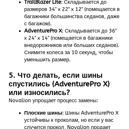
TrailBlazer Lite
: Складывается до
размеров 34" x 22" x 12" (помещается в
багажники большинства седанов, даже
с багажом).
AdventurePro X
: Складывается до 36"
x 24" x 14" (помещается в багажники
внедорожников или больших седанов).
Снимите колеса за 10 секунд, чтобы
уменьшить размер.
5. Что делать, если шины
спустились (AdventurePro X)
или износились?
Novalion упрощает процесс замены:
Плоские шины
: Шины AdventurePro X
устойчивы к проколам, но если у вас
случится прокол, Novalion продает