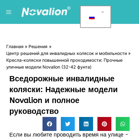
Перейти
Главное
Р
к
у
меню
содержанию
б
р
и
Главная
Решения
к
Центр решений для инвалидных колясок и мобильности
и
Кресла-коляски повышенной проходимости: Прочные
уличные модели Novalion (32-42 фунта)
Вседорожные инвалидные
коляски: Надежные модели
Novalion и полное
руководство
Если вы любите проводить время на улице -