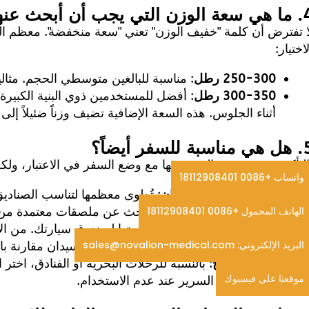
ن التي يجب أن أبحث عنها؟
لاختيار:
250-300 رطل
: مناسبة للبالغين متوسطي الحجم. مثالي
300-350 رطل
: أفضل للمستخدمين ذوي البنية الكبيرة 
أثناء الجلوس. هذه السعة الإضافية تضيف وزناً ضئيلاً إلى الكرسي 
سبة للسفر أيضاً؟
التأكيد - تم تصميم العديد منها مع وضع السفر في الاعتبار، و
واتساب +0086 18112908401
توافق شركات الطيران
الهاتف المحمول +0086 18112908401
فحصها عند البوابة مجاناً. ابحث عن ملصقات معتمدة من إد
نقل السيارات
البريد الإلكتروني: sales@novalion-medical.com
في سيارات الدفع الرباعي أو سيارات السيدان مقارنة بالخ
تخزين مدمج
: بالنسبة للرحلات البحرية أو الفنادق، اخ
موقعنا على فيسبوك
لينزلق تحت السرير عند عدم الاستخدام.