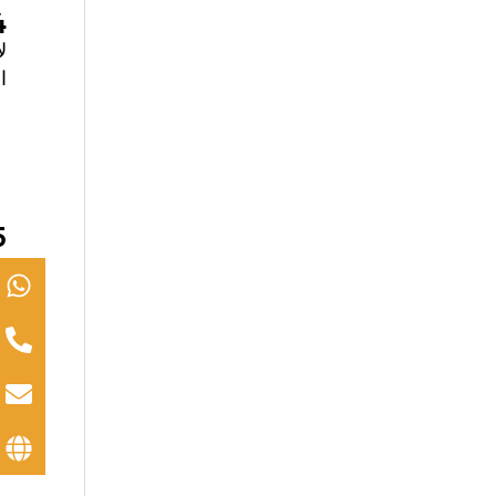
4. ما هي سعة الوز
ا
5. هل هي منا
ب