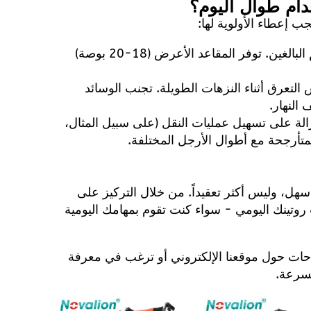
ب إعطاء الأولوية لها:
: مقعد بعرض 16-18 بوصة مناسب لمعظم البالغين. توفر المقاعد الأعرض (18-20 بوصة)
س التعرق أثناء النزهات الطويلة. تجنب الوسائد
النهار.
إزالة على تسهيل عمليات النقل (على سبيل المثال،
متأرجحة مع أطوال الأرجل المختلفة.
ل، وليس أكثر تعقيداً. من خلال التركيز على
 روتينك اليومي - سواء كنت تقوم بمهامك اليومية
راحات حول
موقعنا الإلكتروني
أو ترغب في معرفة
سرعة.