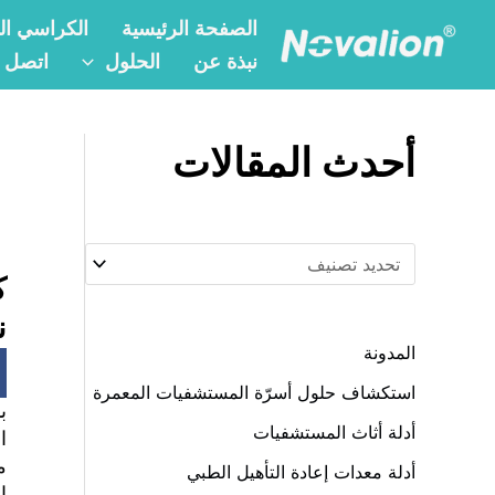
خطي
ت
الصفحة الرئيسية
الكراسي الم
لى
ص
نبذة عن
الحلول
اتصل ب
لمحتوى
ن
ي
أحدث المقالات
ف
ا
ت
ن
المدونة
استكشاف حلول أسرّة المستشفيات المعمرة
ب
أدلة أثاث المستشفيات
ا
م
أدلة معدات إعادة التأهيل الطبي
ا