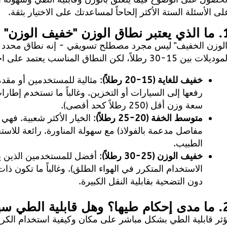
لى الأسئلة الستة الأكثر إلحاحاً لمساعدتك على الاختيار بثقة.
ن "خفيف الوزن" لهذه الكراسي المتحركة؟
الوزن الخفيف" ليس مجرد مصطلح تسويقي - إنه نطاق محدد يو
ديلات بين 15-30 رطلاً، لكن النطاق المناسب يعتمد على احتياجاتك:
خفيف للغاية (15-20 رطلاً)
: مثالية للمستخدمين أو مقد
رفعها إلى السيارات أو التخزين. وغالباً ما تستخدم إطار
سعة وزن أقل (250 رطلاً كحد أقصى).
متوسط الخفة (20-25 رطلاً)
: الخيار الأكثر شعبية. فهي
مفاصل مدعمة بالفولاذ) مع سهولة المناورة. رائعة للاستخ
الطبيب.
خفيف الوزن (25-30 رطلاً)
: أفضل للمستخدمين الذين يح
دون التضحية بقابلية النقل الكبيرة.
وهل قابلية الطي سهلة لشخص واحد؟
ؤثر قابلية الطي بشكل مباشر على مكان وكيفية استخدام الك