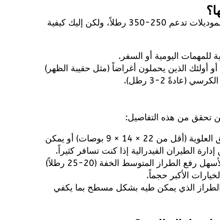
لا تفترض أن كلمة "خفيف الوزن" تعني "سعة منخفضة". معظم الموديلات تدعم 250-350 رطلاً، ولكن إليك كيفية
ة للمهمات اليومية أو السفر.
أو أولئك الذين يحملون أغراضاً (مثل حقيبة الظهر)
(عادةً 2-3 رطل).
لكن تحقق من هذه التفاصيل:
: تُطوى معظمها لتناسب الصناديق العلوية (أقل من 22 × 14 × 9 بوصات) أو يمكن
ارة الطيران الفيدرالية إذا كنت تسافر كثيراً.
: تأكد من ملاءمتها لصندوق سيارتك. من الأسهل رفع الطراز المتوسط الخفة (20-25 رطلاً)
يارات الأكبر حجماً.
تر الطراز الذي يمكن طيه بشكل مسطح بما يكفي