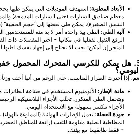
الأبعاد المطوية
معظم صناديق السيارات (حتى السيارات المدمجة) والممر
الشقق الصغيرة)، يمكن طي بعضها إلى "حجم الحقيبة" (24x16x8 بوصة) لسهولة التخزين في الخزائن.
آلية الطي
: الطي بيد واحدة أمر لا بد منه للمستخدمين ال
الرفع الثقيل لقفلها في مكانها - اختر المفصلات ذات الق
المتجر إن أمكن: يجب ألا تحتاج إلى إجهاد نفسك لطيها أو
3. هل يمكن للكرسي المتحرك المحمول خفيف
ليومي؟
عم، إذا اخترت الطراز المناسب. على الرغم من أنها أخف وزناً، إ
مادة الإطار
: الألومنيوم المستخدم في صناعة الطائرات هو
ويتحمل الطي المتكرر. تجنّب الأجزاء البلاستيكية الرخي
الأجزاء تنكسر بسهولة مع الاستخدام اليومي.
جودة العجلة
: تعمل الإطارات الهوائية (المملوءة بالهواء
المطاطية الصلبة مقاومة للثقب (رائعة للمناطق الحضرية
- فقط طابقهما مع بيئتك.