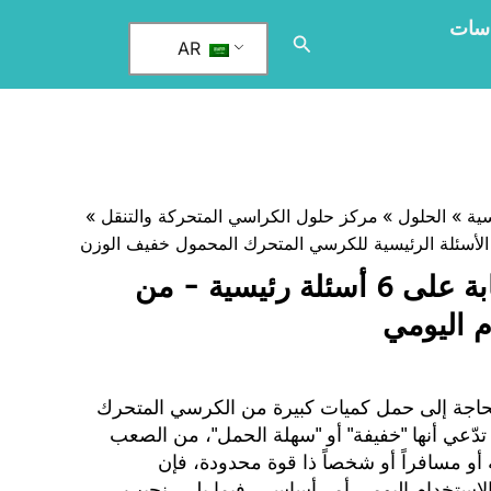
اسات
البحث
AR
سية
الحلول
مركز حلول الكراسي المتحركة والتنقل
كرسي متحرك محمول خفيف الوزن: الإجابة على 6 أسئلة رئيسية - من
م اليومي
حاجة إلى حمل كميات كبيرة من الكرسي المتحرك
دّعي أنها "خفيفة" أو "سهلة الحمل"، من الصعب
أو مسافراً أو شخصاً ذا قوة محدودة، فإن
لاستخدام اليومي أمر أساسي. فيما يلي، نجيب