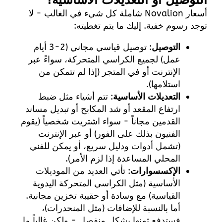
التوصيل أو التعديلات الأساسية؟
أسعار Novalion شاملة كل شيء في الغالب - لا
توجد رسوم خفية. إليك ما يتم تغطيته:
التوصيل
: توصيل قياسي مجاني (2-3 أيام
عمل) لجميع الكراسي المتحركة، سواءً عبر
الإنترنت أو في المتجر (إذا لم تتمكن من
استلامها).
التعديلات الأساسية
: تتم أشياء مثل ضبط
ارتفاع المقعد أو شد المكابح أو تبديل مساند
القدمين مجاناً - سواء اشتريت شخصياً (يقوم
الفنيون بذلك على الفور) أو عبر الإنترنت
(تشمل أدوات ودليل سريع، أو يمكن للفني
المحلي المساعدة إذا لزم الأمر).
الإكسسوارات
: تأتي العديد من الموديلات
الأساسية (مثل الكراسي المتحركة اليدوية
القياسية) مع وسادة أو حقيبة تخزين مجانية.
أما بالنسبة للإضافات (مثل المنحدرات)،
فستدفع ثمنها بشكل منفصل - ولكن غالباً ما