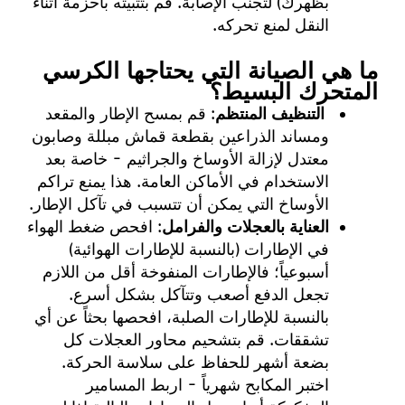
بظهرك) لتجنب الإصابة. قم بتثبيته بأحزمة أثناء
النقل لمنع تحركه.
ما هي الصيانة التي يحتاجها الكرسي
المتحرك البسيط؟
التنظيف المنتظم
: قم بمسح الإطار والمقعد
ومساند الذراعين بقطعة قماش مبللة وصابون
معتدل لإزالة الأوساخ والجراثيم - خاصة بعد
الاستخدام في الأماكن العامة. هذا يمنع تراكم
الأوساخ التي يمكن أن تتسبب في تآكل الإطار.
العناية بالعجلات والفرامل
: افحص ضغط الهواء
في الإطارات (بالنسبة للإطارات الهوائية)
أسبوعياً؛ فالإطارات المنفوخة أقل من اللازم
تجعل الدفع أصعب وتتآكل بشكل أسرع.
بالنسبة للإطارات الصلبة، افحصها بحثاً عن أي
تشققات. قم بتشحيم محاور العجلات كل
بضعة أشهر للحفاظ على سلاسة الحركة.
اختبر المكابح شهرياً - اربط المسامير