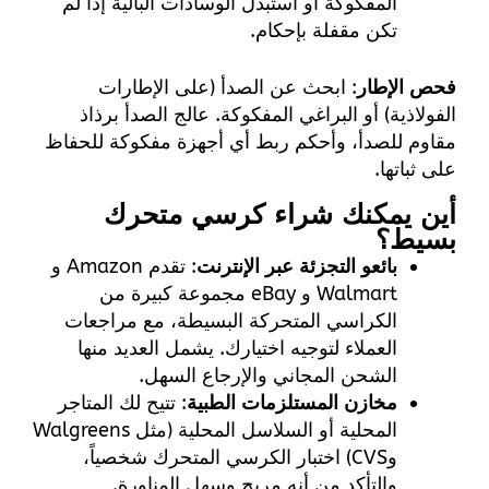
المفكوكة أو استبدل الوسادات البالية إذا لم
تكن مقفلة بإحكام.
فحص الإطار
: ابحث عن الصدأ (على الإطارات
الفولاذية) أو البراغي المفكوكة. عالج الصدأ برذاذ
مقاوم للصدأ، وأحكم ربط أي أجهزة مفكوكة للحفاظ
على ثباتها.
أين يمكنك شراء كرسي متحرك
بسيط؟
بائعو التجزئة عبر الإنترنت
: تقدم Amazon و
Walmart و eBay مجموعة كبيرة من
الكراسي المتحركة البسيطة، مع مراجعات
العملاء لتوجيه اختيارك. يشمل العديد منها
الشحن المجاني والإرجاع السهل.
مخازن المستلزمات الطبية
: تتيح لك المتاجر
المحلية أو السلاسل المحلية (مثل Walgreens
وCVS) اختبار الكرسي المتحرك شخصياً،
والتأكد من أنه مريح وسهل المناورة.