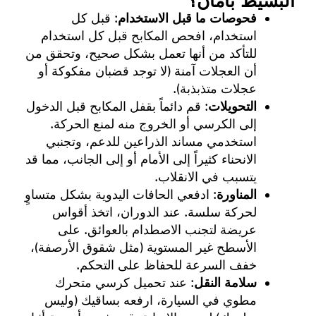
البسيط بأمان؟
فحوصات ما قبل الاستخدام
: قبل كل
استخدام، افحص المكابح قبل كل استخدام
للتأكد من أنها تعمل بشكل صحيح، وتحقق من
أن العجلات آمنة (لا توجد قضبان مفكوكة أو
عجلات متذبذبة).
التحويلات
: قم دائماً بقفل المكابح قبل الدخول
إلى الكرسي أو الخروج منه لمنع الحركة.
استخدمي مساند الذراعين للدعم، وتجنبي
الانحناء كثيراً إلى الأمام أو إلى الجانب، مما قد
يتسبب في الانقلاب.
المناورة
: ادفعي الحافات اليدوية بشكل متساوٍ
لحركة سلسة. عند الدوران، اتخذ أقواس
عريضة لتجنب الاصطدام بالعوائق. على
الأسطح غير المستوية (مثل شقوق الأرصفة)،
خفف السرعة للحفاظ على التحكم.
سلامة النقل
: عند تحميل كرسي متحرك
مطوي في السيارة، ارفعه بساقيك (وليس