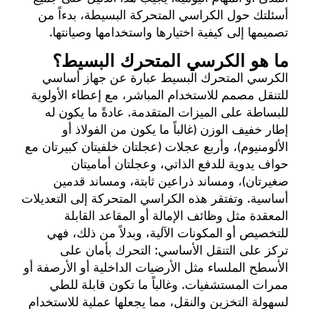
أسئلتك حول الكراسي المتحركة البسيطة، بدءاً من
تصميمها إلى كيفية اختيارها واستخدامها وصيانتها.
ما هو الكرسي المتحرك البسيط؟
الكرسي المتحرك البسيط عبارة عن جهاز أساسي
للتنقل مصمم للاستخدام المباشر، مع إعطاء الأولوية
للبساطة على الميزات المتقدمة. عادةً ما يكون له
إطار خفيف الوزن (غالباً ما يكون من الفولاذ أو
الألومنيوم)، وأربع عجلات (عجلتان خلفيتان كبيرتان مع
حواف يدوية للدفع الذاتي، وعجلتان أماميتان
صغيرتان)، ومساند ذراعين ثابتة، ومساند قدمين
أساسية. وتفتقر هذه الكراسي المتحركة إلى التعديلات
المعقدة مثل وظائف الإمالة أو المقاعد القابلة
للتخصيص أو المكونات الآلية، وبدلاً من ذلك، فهي
تركز على التنقل الأساسي: التحرك بأمان على
الأسطح الملساء مثل الأرضيات الداخلية أو الأرصفة أو
ممرات المستشفيات. وغالباً ما تكون قابلة للطي
لسهولة التخزين والنقل، مما يجعلها عملية للاستخدام