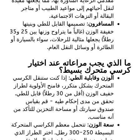
مقدمي الرعاية المناورة بها، مما يجعلها مفيدة
لنقل أحبائهم إلى مواعيد الطبيب أو متاجر
البقالة أو النزهات الاجتماعية.
المسافرون
: تصميمها القابل للطي وبنيتها
خفيفة الوزن (غالباً ما يتراوح وزنها بين 25 و35
رطلاً) يجعلها مثالية للرحلات، سواء بالسيارة أو
الطائرة أو وسائل النقل العام.
ما الذي يجب مراعاته عند اختيار
كرسي متحرك بسيط؟
الوزن وقابلية الطي
: إذا كنت ستنقل الكرسي
المتحرك بشكل متكرر، فامنح الأولوية لطراز
خفيف الوزن (أقل من 30 رطلاً) قابل للطي.
تحقق من مدى إحكام طيه - قم بقياس
صندوق سيارتك أو مساحة التخزين للتأكد من
أنه مناسب.
سعة الوزن
: تتحمل معظم الكراسي المتحركة
البسيطة 250-300 رطل. اختر الطراز الذي