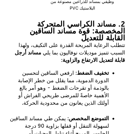
وظيفي بمساند للذراعين مصنوعة من
البلاستيك PVC
2. مساند الكراسي المتحركة
المخصصة: قوة مساند الساقين
القابلة للتعديل
تتطلب الرعاية المريحة القدرة على التكيف، ولهذا
السبب تتميز موديلات نوفاليون بما يلي
مساند أرجل
قابلة لتعديل الارتفاع والزاوية
:
تخفيف الضغط
: ارفعي الساقين لتحسين
الدورة الدموية، مما يقلل من خطر الإصابة
بالوذمة أو تقرحات الضغط - وهو أمر بالغ
الأهمية خاصةً للمرضى طريحي الفراش أو
أولئك الذين يعانون من محدودية الحركة.
التموضع المخصص
: يمكن طي مساند الساقين
لسهولة التنقل أو قفلها بزاوية 90 درجة
للجلوس المريح أثناء تناول الوجبات أو